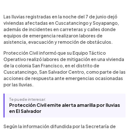
Resumen del artículo:
0:00
►
Las condiciones climáticas registradas entre el 7 y
Escuchar artículo
Las lluvias registradas en la noche del 7 de junio dejó
8 de junio mantuvieron activas las labores de
viviendas afectadas en Cuscatancingo y Soyapango,
respuesta de instituciones de emergencia y
además de incidentes en carreteras y calles donde
alcaldías en diferentes municipios del país.
equipos de emergencia realizaron labores de
Protección Civil asistió a una familia afectada por
asistencia, evacuación y remoción de obstáculos.
una vivienda inundada en Cuscatancingo y evacuó
a personas que quedaron atrapadas en un
Protección Civil informó que su Equipo Táctico
vehículo en Ilopango. En Soyapango, residentes
Operativo realizó labores de mitigación en una vivienda
reportaron la inundación de al menos cinco
de la colonia San Francisco, en el distrito de
viviendas tras el colapso de un pozo de aguas
Cuscatancingo, San Salvador Centro, como parte de las
negras, según Noticiero Hechos. Además,
acciones de respuesta ante emergencias ocasionadas
equipos municipales y Bomberos realizaron
por las lluvias.
monitoreos preventivos y atendieron la caída de
árboles que obstruían vías en Tonacatepeque,
Te puede interesar:
San Vicente y Usulután.
Protección Civil emite alerta amarilla por lluvias
en El Salvador
Según la información difundida por la Secretaría de