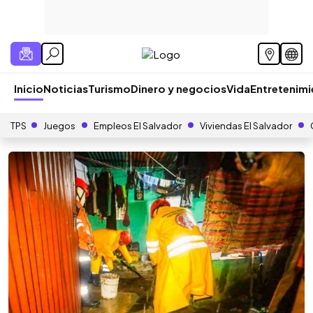
Inicio
Noticias
Turismo
Dinero y negocios
Vida
Entretenim
TPS
Juegos
Empleos El Salvador
Viviendas El Salvador