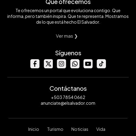
Qué ofrecemos
Te ofrecemos un portal que evoluciona contigo. Que
informa, pero también inspira. Que te representa. Mostramos
de lo que está hecho El Salvador.
Ver mas ❯
Síguenos
Contáctanos
+503 7854 0662
anunciate@elsalvador.com
Inicio
Turismo
Noticias
Vida