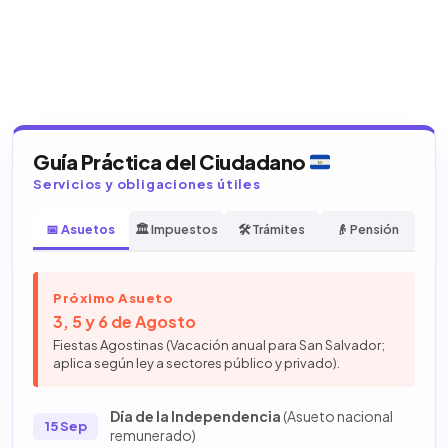
Guía Práctica del Ciudadano
Servicios y obligaciones útiles
📅 Asuetos
🏛️ Impuestos
🛠️ Trámites
👴 Pensión
Próximo Asueto
3, 5 y 6 de Agosto
Fiestas Agostinas (Vacación anual para San Salvador;
aplica según ley a sectores público y privado).
Día de la Independencia
(Asueto nacional
15 Sep
remunerado)