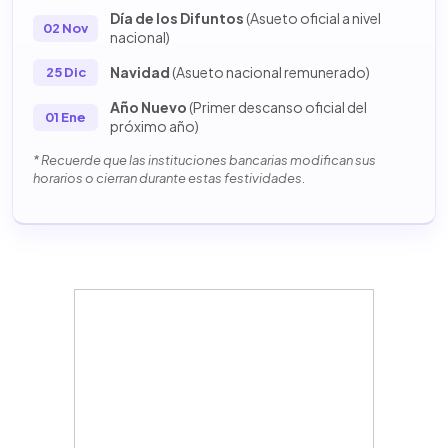
Día de los Difuntos
(Asueto oficial a nivel
02 Nov
nacional)
Navidad
(Asueto nacional remunerado)
25 Dic
Año Nuevo
(Primer descanso oficial del
01 Ene
próximo año)
* Recuerde que las instituciones bancarias modifican sus
horarios o cierran durante estas festividades.