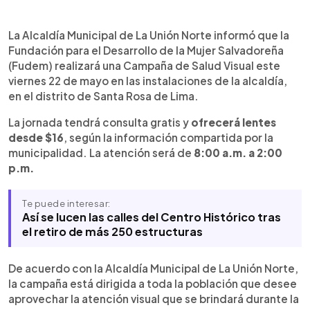
Resumen del artículo:
0:00
►
FUDEM realizará una Campaña de Salud Visual el
Escuchar artículo
La Alcaldía Municipal de La Unión Norte informó que la
viernes 22 de mayo en las instalaciones de la
Fundación para el Desarrollo de la Mujer Salvadoreña
Alcaldía de La Unión Norte, en el distrito de Santa
(Fudem) realizará una Campaña de Salud Visual este
Rosa de Lima. Según informó la Alcaldía Municipal
viernes 22 de mayo en las instalaciones de la alcaldía,
de La Unión Norte, la jornada ofrecerá consulta
en el distrito de Santa Rosa de Lima.
gratis y lentes desde $16, en horario de 8:00 a.m.
a 2:00 p.m.
La jornada tendrá consulta gratis y
ofrecerá lentes
desde $16
, según la información compartida por la
municipalidad. La atención será de
8:00 a.m. a 2:00
p.m.
Te puede interesar:
Así se lucen las calles del Centro Histórico tras
el retiro de más 250 estructuras
De acuerdo con la Alcaldía Municipal de La Unión Norte,
la campaña está dirigida a toda la población que desee
aprovechar la atención visual que se brindará durante la