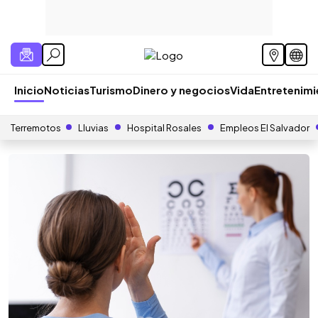
Inicio
Noticias
Turismo
Dinero y negocios
Vida
Entretenim
Terremotos
Lluvias
Hospital Rosales
Empleos El Salvador