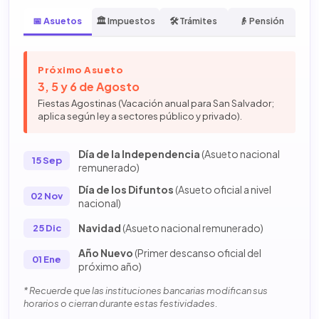
📅 Asuetos
🏛️ Impuestos
🛠️ Trámites
👴 Pensión
Próximo Asueto
3, 5 y 6 de Agosto
Fiestas Agostinas (Vacación anual para San Salvador;
aplica según ley a sectores público y privado).
Día de la Independencia
(Asueto nacional
15 Sep
remunerado)
Día de los Difuntos
(Asueto oficial a nivel
02 Nov
nacional)
Navidad
(Asueto nacional remunerado)
25 Dic
Año Nuevo
(Primer descanso oficial del
01 Ene
próximo año)
* Recuerde que las instituciones bancarias modifican sus
horarios o cierran durante estas festividades.