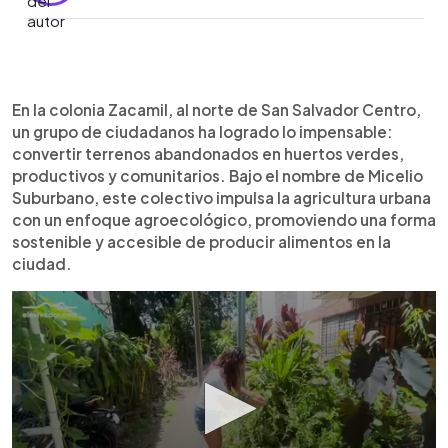
Resumen del artículo:
0:00
►
En la colonia Zacamil, San Salvador, el colectivo
Escuchar artículo
En la colonia Zacamil, al norte de San Salvador Centro,
Micelio Suburbano ha transformado terrenos
un grupo de ciudadanos ha logrado lo impensable:
abandonados en huertos comunitarios
convertir terrenos abandonados en huertos verdes,
agroecológicos, cultivando más de 55 especies
productivos y comunitarios. Bajo el nombre de Micelio
sin químicos. Integrado por 14 personas, el grupo
Suburbano, este colectivo impulsa la agricultura urbana
produce hortalizas, plantas medicinales y
con un enfoque agroecológico, promoviendo una forma
aromáticas con abonos naturales, mejorando la
sostenible y accesible de producir alimentos en la
seguridad alimentaria y fomentando la
ciudad.
convivencia. Han recuperado espacios usados
como basureros, ahora convertidos en centros de
siembra y aprendizaje. Además, enseñan a
vecinos a cultivar en casa, fortaleciendo la
economía local. Su labor incluye talleres y uso de
plantas medicinales como la “planta de insulina”.
Su lema: “Hay tierra bajo el cemento, quebralo y
sembrá tus alimentos”.