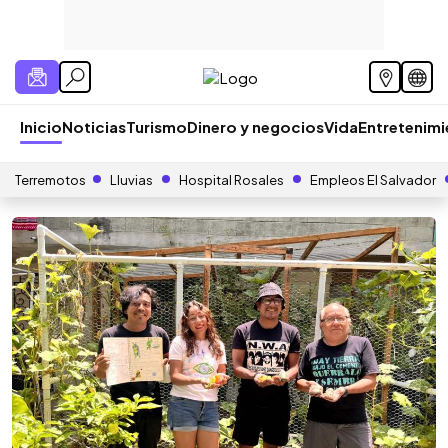
Inicio
Noticias
Turismo
Dinero y negocios
Vida
Entretenim
Terremotos
Lluvias
Hospital Rosales
Empleos El Salvador