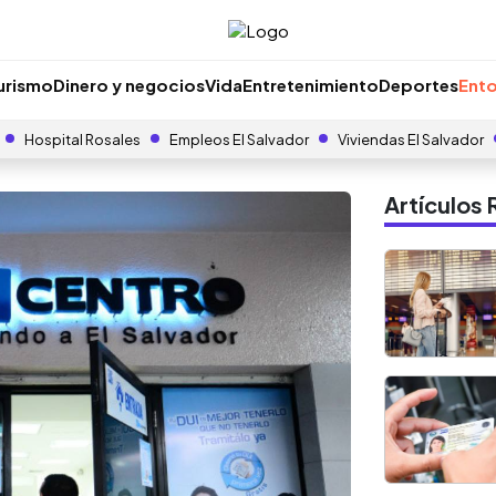
urismo
Dinero y negocios
Vida
Entretenimiento
Deportes
Ento
Hospital Rosales
Empleos El Salvador
Viviendas El Salvador
Artículo