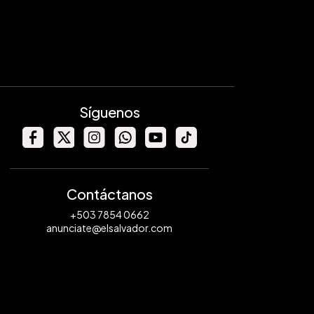
Síguenos
Contáctanos
+503 7854 0662
anunciate@elsalvador.com