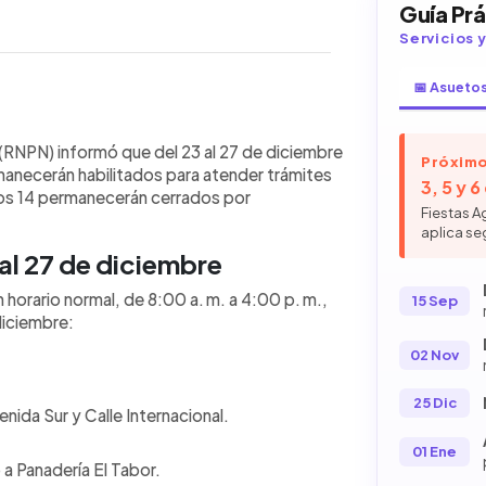
Guía Pr
Servicios 
📅 Asueto
WhatsApp
Copiar link
olo cinco DUI Centros en El Salvador
 (RNPN) informó que del 23 al 27 de diciembre
Próximo
mites del Documento Único de
anecerán habilitados para atender trámites
3, 5 y 
mbre, funcionarán con horario normal
ros 14 permanecerán cerrados por
Fiestas A
oyapango, Santa Ana, Galerías y
aplica se
rmanecerá cerrado desde el 23 de
al 27 de diciembre
e, ningún DUI Centro estará abierto.
 de 2026. También la oficina central
 horario normal, de 8:00 a. m. a 4:00 p. m.,
15 Sep
iembre al 2 de enero, reabriendo el
diciembre:
02 Nov
25 Dic
nida Sur y Calle Internacional.
.
01 Ene
a Panadería El Tabor.