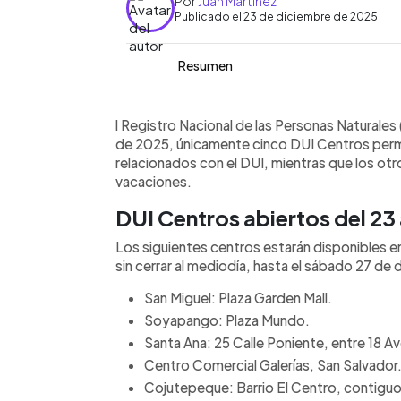
Por
Juan Martínez
Publicado el 23 de diciembre de 2025
Resumen
Resumen del artículo:
0:00
Facebook
Twitter
►
Durante la semana de Navidad 2025, s
Escuchar artículo
l Registro Nacional de las Personas Naturales
estarán habilitados para atender trá
de 2025, únicamente cinco DUI Centros perm
Identidad (DUI). Del 23 al 27 de dicie
relacionados con el DUI, mientras que los ot
los centros ubicados en San Miguel, S
vacaciones.
Cojutepeque. El resto de centros pe
DUI Centros abiertos del 23 
diciembre. A partir del 28 de diciembr
Todos retomarán labores el 3 de enero
Los siguientes centros estarán disponibles en
del RNPN estará cerrada del 23 de dic
sin cerrar al mediodía, hasta el sábado 27 de 
mismo 3 de enero.
San Miguel: Plaza Garden Mall.
Soyapango: Plaza Mundo.
Santa Ana: 25 Calle Poniente, entre 18 Ave
Centro Comercial Galerías, San Salvador
Cojutepeque: Barrio El Centro, contiguo 