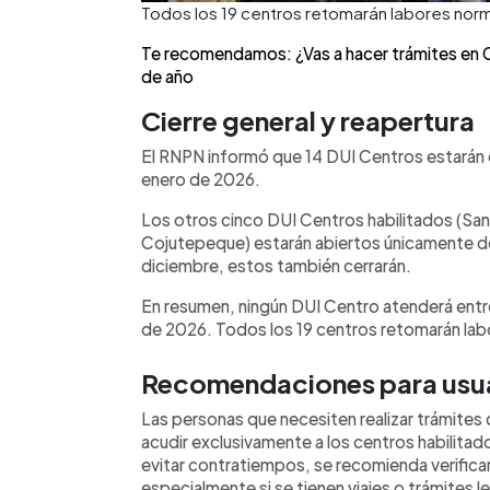
Todos los 19 centros retomarán labores norm
Te recomendamos: ¿Vas a hacer trámites en Can
de año
Cierre general y reapertura
El RNPN informó que 14 DUI Centros estarán 
enero de 2026.
Los otros cinco DUI Centros habilitados (San
Cojutepeque) estarán abiertos únicamente del 
diciembre, estos también cerrarán.
En resumen, ningún DUI Centro atenderá entre
de 2026. Todos los 19 centros retomarán labo
Recomendaciones para usu
Las personas que necesiten realizar trámites
acudir exclusivamente a los centros habilitad
evitar contratiempos, se recomienda verificar 
especialmente si se tienen viajes o trámites