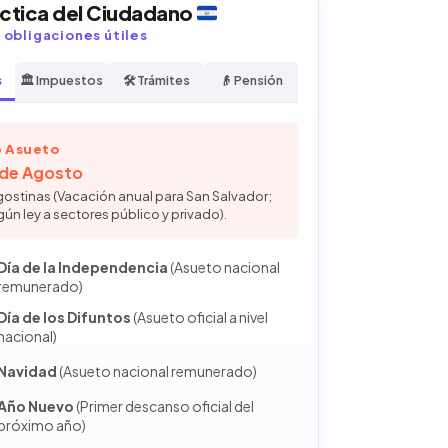
áctica del Ciudadano
y obligaciones útiles
s
🏛️ Impuestos
🛠️ Trámites
👴 Pensión
 Asueto
6 de Agosto
gostinas (Vacación anual para San Salvador;
gún ley a sectores público y privado).
Día de la Independencia
(Asueto nacional
remunerado)
Día de los Difuntos
(Asueto oficial a nivel
nacional)
Navidad
(Asueto nacional remunerado)
Año Nuevo
(Primer descanso oficial del
próximo año)