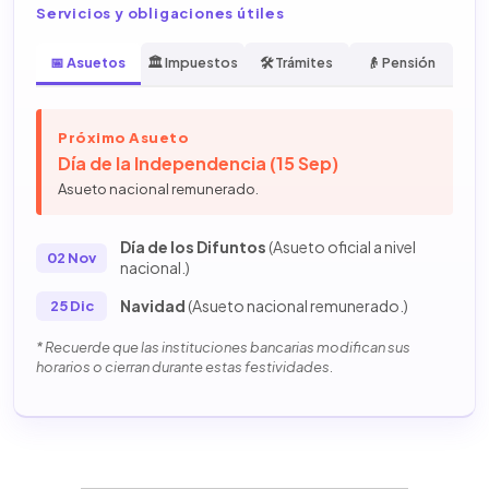
Servicios y obligaciones útiles
📅 Asuetos
🏛️ Impuestos
🛠️ Trámites
👴 Pensión
Próximo Asueto
Día de la Independencia (15 Sep)
Asueto nacional remunerado.
Día de los Difuntos
(Asueto oficial a nivel
02 Nov
nacional.)
Navidad
(Asueto nacional remunerado.)
25 Dic
* Recuerde que las instituciones bancarias modifican sus
horarios o cierran durante estas festividades.