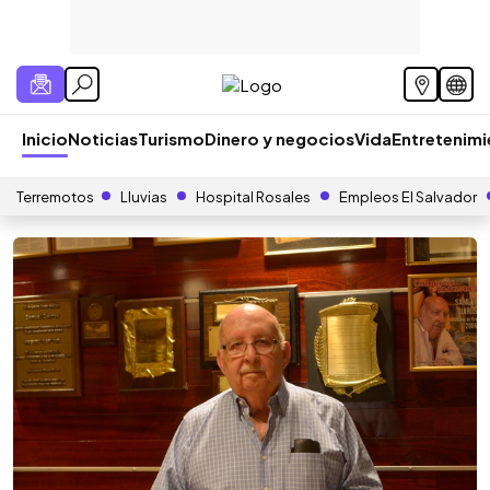
Inicio
Noticias
Turismo
Dinero y negocios
Vida
Entretenim
Terremotos
Lluvias
Hospital Rosales
Empleos El Salvador