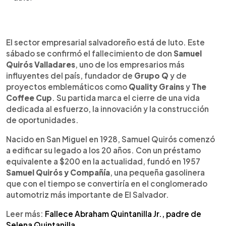
Resumen del artículo:
0:00
►
Don Samuel Quirós, pionero de la industria
Escuchar artículo
El sector empresarial salvadoreño está de luto. Este
automotriz y fundador de Grupo Q, falleció este
sábado se confirmó el fallecimiento de don
Samuel
sábado a los 97 años. Nacido en San Miguel en
Quirós Valladares
, uno de los empresarios más
1928, inició su sueño empresarial con apenas
influyentes del país, fundador de
Grupo Q
y de
$200 y construyó uno de los conglomerados más
proyectos emblemáticos como
Quality Grains
y
The
importantes de Centroamérica. Desde una
Coffee Cup
. Su partida marca el cierre de una vida
gasolinera en 1957 evolucionó hacia la importación
dedicada al esfuerzo, la innovación y la construcción
de vehículos y la representación de grandes
de oportunidades.
marcas, incluida Nissan. También impulsó Quality
Grains y la cadena The Coffee Cup. Reconocido
Nacido en San Miguel en 1928, Samuel Quirós comenzó
con premios de ASI y Camarasal, Quirós fue
a edificar su legado a los 20 años. Con un préstamo
ejemplo de perseverancia y visión. Su legado
equivalente a $200 en la actualidad, fundó en 1957
empresarial y humano queda grabado en la
Samuel Quirós y Compañía
, una pequeña gasolinera
historia económica del país.
que con el tiempo se convertiría en el conglomerado
automotriz más importante de El Salvador.
Leer más:
Fallece Abraham Quintanilla Jr., padre de
Selena Quintanilla