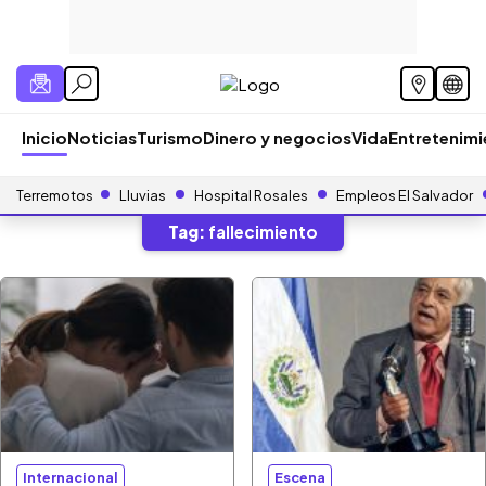
Inicio
Noticias
Turismo
Dinero y negocios
Vida
Entretenim
Terremotos
Lluvias
Hospital Rosales
Empleos El Salvador
Tag:
fallecimiento
Internacional
Escena