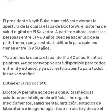
Resumen del artículo:
0:00
►
DoctorSV, la plataforma de salud digital de El
Escuchar artículo
El presidente Nayib Bukele anunció este viernes la
Salvador, ya está disponible para personas de 51
apertura de la cuarta etapa de DoctorSV, el sistema de
a 60 años, según anunció el presidente Nayib
salud digital de El Salvador. A partir de ahora, todas las
Bukele. Con esta ampliación, todos los
personas entre 51 y 60 años pueden hacer uso de la
salvadoreños entre 18 y 60 años pueden acceder
plataforma, que ya estaba habilitada para quienes
gratuitamente a servicios médicos como
tienen entre 18 y 50 años.
consultas por videollamada, recetas electrónicas,
entrega de medicamentos, salud mental, nutrición
“Ya abrimos la cuarta etapa: de 51 a 60 años. En otras
y estudios clínicos. El registro se hace desde el
palabras, @doctorsvapp ya está disponible para todos
celular con DUI y número activo. La app no
entre 18 y 60 años, y ya casi estará abierto para todos
requiere afiliación al ISSS y permite retirar
los salvadoreños”.
medicinas o realizar exámenes con solo presentar
un código QR. Se espera que pronto esté
Bukele en la red social X.
disponible para toda la población.
DoctorSV permite acceder a consultas médicas
asistidas por inteligencia artificial, entrega de
medicamentos, salud mental, nutrición, estudios de
laboratorio e imagenología, todo sin costo y desde el