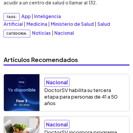
acudir a un centro de salud o llamar al 132.
App
|
Inteligencia
TAGS:
Artificial
|
Medicina
|
Ministerio de Salud
|
Salud
Noticias
|
Nacional
CATEGORIA:
Artículos Recomendados
Nacional
DoctorSV habilita su tercera
etapa para personas de 41 a 50
años
Nacional
DoctorSV incorpora programa