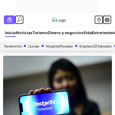
Inicio
Noticias
Turismo
Dinero y negocios
Vida
Entretenim
Terremotos
Lluvias
Hospital Rosales
Empleos El Salvador