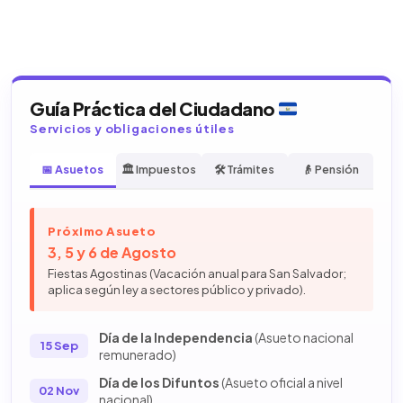
Guía Práctica del Ciudadano
Servicios y obligaciones útiles
📅 Asuetos
🏛️ Impuestos
🛠️ Trámites
👴 Pensión
Próximo Asueto
3, 5 y 6 de Agosto
Fiestas Agostinas (Vacación anual para San Salvador;
aplica según ley a sectores público y privado).
Día de la Independencia
(Asueto nacional
15 Sep
remunerado)
Día de los Difuntos
(Asueto oficial a nivel
02 Nov
nacional)