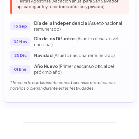
Fiestas Agostinas (Vacación anual para San Salvador;
aplica según ley a sectores público y privado).
Día de la Independencia
(Asueto nacional
15 Sep
remunerado)
Día de los Difuntos
(Asueto oficial a nivel
02 Nov
nacional)
Navidad
(Asueto nacional remunerado)
25 Dic
Año Nuevo
(Primer descanso oficial del
01 Ene
próximo año)
* Recuerde que las instituciones bancarias modifican sus
horarios o cierran durante estas festividades.