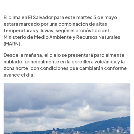
Resumen del artículo:
0:00
►
El Ministerio de Medio Ambiente prevé para este
Escuchar artículo
El clima en El Salvador para este martes 5 de mayo
martes 5 de mayo un clima con altas temperaturas
estará marcado por una combinación de altas
y lluvias en distintas zonas del país. Durante la
temperaturas y lluvias, según el pronóstico del
mañana, el cielo estará parcialmente nublado. Por
Ministerio de Medio Ambiente y Recursos Naturales
la tarde, se esperan lluvias y tormentas en la
(MARN).
cordillera volcánica, zona norte, centro y
occidente. En la noche, las precipitaciones
Desde la mañana, el cielo se presentará parcialmente
continuarán en varios sectores. Las temperaturas
nublado, principalmente en la cordillera volcánica y la
alcanzarán hasta 38 °C en San Miguel. El viento
zona norte, con condiciones que cambiarán conforme
será de 10 a 20 km/h, con ráfagas de hasta 30
avance el día.
km/h. Estas condiciones están asociadas a
vaguadas y humedad proveniente del Pacífico, lo
que incrementa la nubosidad y las lluvias.