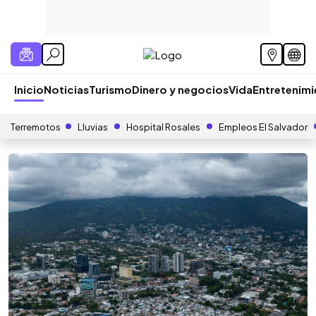
Inicio
Noticias
Turismo
Dinero y negocios
Vida
Entretenim
Terremotos
Lluvias
Hospital Rosales
Empleos El Salvador