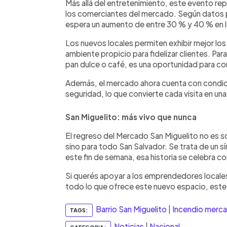
Más allá del entretenimiento, este evento r
los comerciantes del mercado. Según datos pr
espera un aumento de entre 30 % y 40 % en la
Los nuevos locales permiten exhibir mejor los 
ambiente propicio para fidelizar clientes. Par
pan dulce o café, es una oportunidad para con
Además, el mercado ahora cuenta con condici
seguridad, lo que convierte cada visita en u
San Miguelito: más vivo que nunca
El regreso del Mercado San Miguelito no es so
sino para todo San Salvador. Se trata de un s
este fin de semana, esa historia se celebra co
Si querés apoyar a los emprendedores locales
todo lo que ofrece este nuevo espacio, este 
Barrio San Miguelito
|
Incendio merca
TAGS:
Noticias
|
Nacional