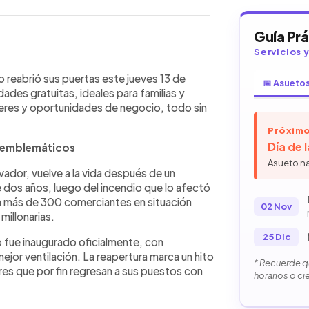
Guía Pr
Servicios 
WhatsApp
Copiar link
an Miguelito reabrió este jueves 13
 reabrió sus puertas este jueves 13 de
📅 Asueto
 y más de 300 comerciantes listos
ades gratuitas, ideales para familias y
mana, el lugar ofrecerá música en vivo,
res y oportunidades de negocio, todo sin
vales canjeables y espectáculos
Próximo
nda incluye shows de Jhosse Lora,
Día de 
s emblemáticos
ficiales. Además de entretenimiento,
clave para apoyar el comercio local.
Asueto n
ador, vuelve a la vida después de un
eguro, limpio y accesible para todas
dos años, luego del incendio que lo afectó
 a más de 300 comerciantes en situación
02 Nov
millonarias.
25 Dic
o fue inaugurado oficialmente, con
jor ventilación. La reapertura marca un hito
* Recuerde qu
es que por fin regresan a sus puestos con
horarios o ci