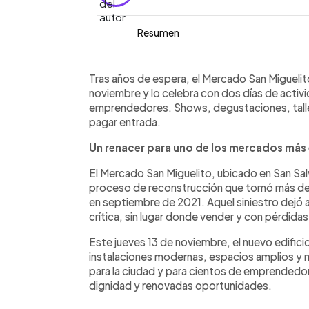
Resumen
Resumen del artículo:
0:00
Facebook
Twitter
►
Tras el incendio de 2021, el Mercado S
Escuchar artículo
Tras años de espera, el Mercado San Miguelito
de noviembre con un espacio moderno
noviembre y lo celebra con dos días de activid
para recibir al público. Este fin de se
emprendedores. Shows, degustaciones, talle
dinámicas, juegos, talleres de café, 
pagar entrada.
gratuitos para toda la familia. La age
Un renacer para uno de los mercados má
banda de paz, Star Wars y fuegos arti
el evento representa una oportunidad 
El Mercado San Miguelito, ubicado en San Salv
La entrada es gratuita y el ambiente s
proceso de reconstrucción que tomó más de 
las edades.
en septiembre de 2021. Aquel siniestro dejó
crítica, sin lugar donde vender y con pérdidas 
Este jueves 13 de noviembre, el nuevo edifici
instalaciones modernas, espacios amplios y me
para la ciudad y para cientos de emprendedor
dignidad y renovadas oportunidades.