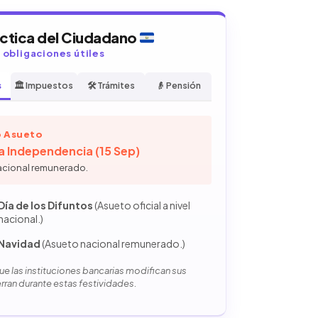
áctica del Ciudadano
y obligaciones útiles
s
🏛️ Impuestos
🛠️ Trámites
👴 Pensión
 Asueto
la Independencia (15 Sep)
acional remunerado.
Día de los Difuntos
(Asueto oficial a nivel
nacional.)
Navidad
(Asueto nacional remunerado.)
e las instituciones bancarias modifican sus
erran durante estas festividades.