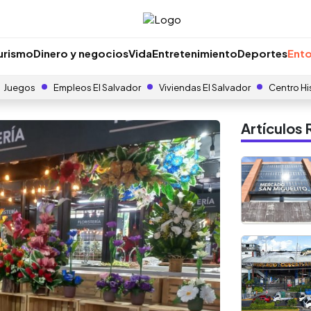
urismo
Dinero y negocios
Vida
Entretenimiento
Deportes
Ento
Juegos
Empleos El Salvador
Viviendas El Salvador
Centro Hi
Artículo