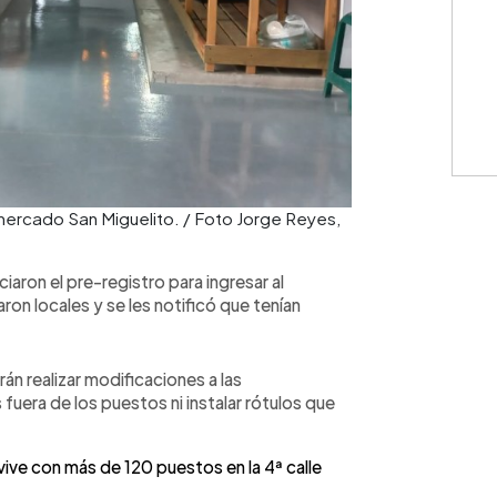
mercado San Miguelito. / Foto Jorge Reyes,
aron el pre-registro para ingresar al
ron locales y se les notificó que tenían
án realizar modificaciones a las
 fuera de los puestos ni instalar rótulos que
 vive con más de 120 puestos en la 4ª calle