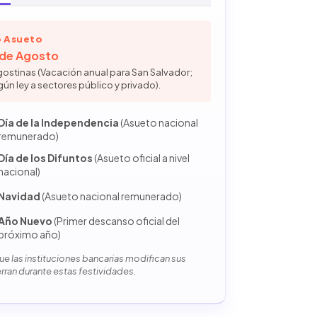
 Asueto
6 de Agosto
gostinas (Vacación anual para San Salvador;
gún ley a sectores público y privado).
Día de la Independencia
(Asueto nacional
remunerado)
Día de los Difuntos
(Asueto oficial a nivel
nacional)
Navidad
(Asueto nacional remunerado)
Año Nuevo
(Primer descanso oficial del
próximo año)
e las instituciones bancarias modifican sus
erran durante estas festividades.