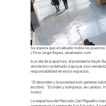
Se espera que el sábado todos los puestos e
/ Foto Jorge Reyes, elsalvador.com
A un día de la apertura, el presidente Nayib Bu
donde hizo un llamado a apoyar a los vendedor
responsabilidad en estos espacios.
“El desorden y la suciedad solo generan sub
escribió. “El orden y la limpieza, en cambio, t
todos”.
La reapertura del Mercado San Miguelito marca
comercio en el centro de San Salvador. A pa