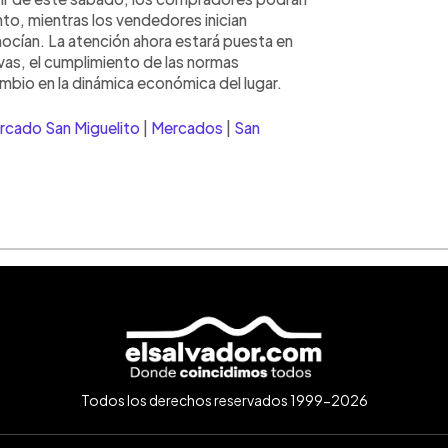
to, mientras los vendedores inician
nocían. La atención ahora estará puesta en
as, el cumplimiento de las normas
mbio en la dinámica económica del lugar.
rcado San Miguelito
|
Mercados
|
San
Todos los derechos reservados 1999-2026