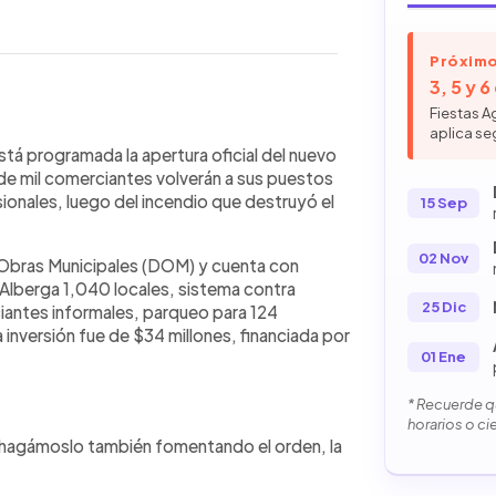
Próximo
3, 5 y 
Fiestas A
aplica se
WhatsApp
Copiar link
á sus puertas este sábado 15 de
tá programada la apertura oficial del nuevo
a desde el incendio que destruyó el
de mil comerciantes volverán a sus puestos
 comerciantes retomarán sus
ionales, luego del incendio que destruyó el
15 Sep
de 45,000 metros cuadrados, con
 La obra fue ejecutada por la DOM con
02 Nov
de Obras Municipales (DOM) y cuenta con
dades han establecido normas claras
lberga 1,040 locales, sistema contra
stricciones en modificaciones a los
25 Dic
ciantes informales, parqueo para 124
esidente Bukele hizo un llamado a
 inversión fue de $34 millones, financiada por
l orden, la limpieza y la
01 Ene
* Recuerde qu
horarios o ci
 hagámoslo también fomentando el orden, la