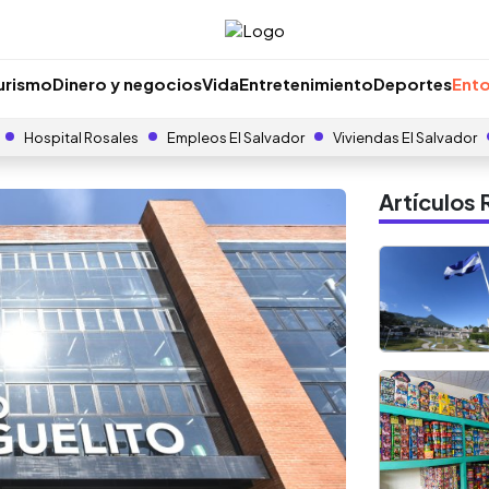
urismo
Dinero y negocios
Vida
Entretenimiento
Deportes
Ento
Hospital Rosales
Empleos El Salvador
Viviendas El Salvador
Artículo