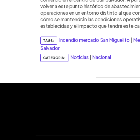
volver a este punto histórico de abastecimien
operaciones en un entorno distinto al que co
cómo se mantendrán las condiciones operativ
establecidas y el impacto que tendrá este ca
Incendio mercado San Miguelito
|
Me
TAGS:
Salvador
Noticias
|
Nacional
CATEGORIA: