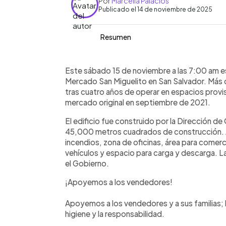
Por
Marcella Palacios
Publicado el 14 de noviembre de 2025
Resumen
Resumen del artículo:
0:00
Facebook
Twitter
►
El nuevo Mercado San Miguelito abrir
Escuchar artículo
Este sábado 15 de noviembre a las 7:00 am es
noviembre, tras cuatro años de esper
Mercado San Miguelito en San Salvador. Más 
edificio original en 2021. Más de mil
tras cuatro años de operar en espacios provis
actividades en un espacio renovado 
mercado original en septiembre de 2021.
1,040 locales y servicios integrados.
El edificio fue construido por la Dirección 
una inversión de $34 millones. Autori
45,000 metros cuadrados de construcción. A
para su funcionamiento, incluyendo re
incendios, zona de oficinas, área para comer
puestos. Previo a la reapertura, el pr
vehículos y espacio para carga y descarga. La
apoyar a los vendedores promoviendo e
el Gobierno.
responsabilidad.
¡Apoyemos a los vendedores!
Apoyemos a los vendedores y a sus familias;
higiene y la responsabilidad.