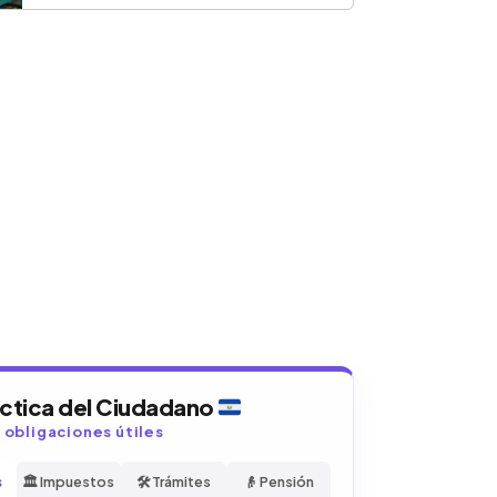
áctica del Ciudadano
y obligaciones útiles
s
🏛️ Impuestos
🛠️ Trámites
👴 Pensión