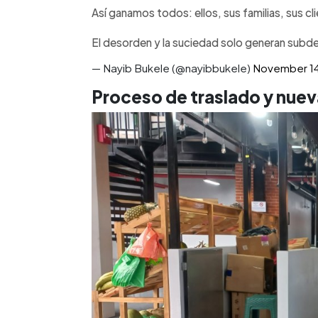
Así ganamos todos: ellos, sus familias, sus cl
El desorden y la suciedad solo generan subd
— Nayib Bukele (@nayibbukele)
November 14
Proceso de traslado y nue