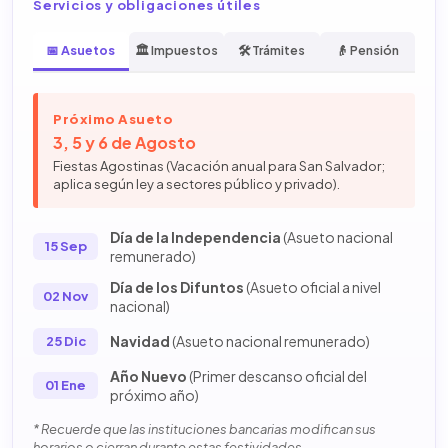
Servicios y obligaciones útiles
📅 Asuetos
🏛️ Impuestos
🛠️ Trámites
👴 Pensión
Próximo Asueto
3, 5 y 6 de Agosto
Fiestas Agostinas (Vacación anual para San Salvador;
aplica según ley a sectores público y privado).
Día de la Independencia
(Asueto nacional
15 Sep
remunerado)
Día de los Difuntos
(Asueto oficial a nivel
02 Nov
nacional)
Navidad
(Asueto nacional remunerado)
25 Dic
Año Nuevo
(Primer descanso oficial del
01 Ene
próximo año)
* Recuerde que las instituciones bancarias modifican sus
horarios o cierran durante estas festividades.