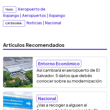
Aeropuerto de
TAGS:
Ilopango
|
Aeropuertos
|
Ilopango
Noticias
|
Nacional
CATEGORIA:
Artículos Recomendados
Entorno Económico
Así cambiará el aeropuerto de El
Salvador, 5 datos que debés
conocer sobre su modernización
Nacional
¿Vas a recoger a alguien al