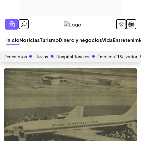
Inicio
Noticias
Turismo
Dinero y negocios
Vida
Entretenim
Terremotos
Lluvias
Hospital Rosales
Empleos El Salvador