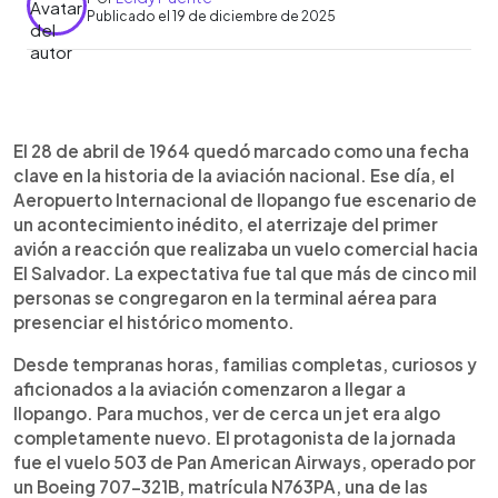
Publicado el 19 de diciembre de 2025
Resumen del artículo:
0:00
►
El 28 de abril de 1964, más de cinco mil personas
Escuchar artículo
El 28 de abril de 1964 quedó marcado como una fecha
llegaron al Aeropuerto Internacional de Ilopango
clave en la historia de la aviación nacional. Ese día, el
para presenciar un acontecimiento sin
Aeropuerto Internacional de Ilopango fue escenario de
precedentes: el aterrizaje del primer avión a
un acontecimiento inédito, el aterrizaje del primer
reacción en El Salvador. El vuelo 503 de Pan
avión a reacción que realizaba un vuelo comercial hacia
American Airways, operado por un Boeing 707-
El Salvador. La expectativa fue tal que más de cinco mil
321B, procedente de Estados Unidos, tocó pista
personas se congregaron en la terminal aérea para
ante la mirada de familias completas y curiosos.
presenciar el histórico momento.
Horas más tarde, un segundo vuelo proveniente
de San Francisco confirmó la apertura del país a la
Desde tempranas horas, familias completas, curiosos y
aviación internacional. En esa época, Ilopango era
aficionados a la aviación comenzaron a llegar a
la principal terminal aérea y símbolo del progreso
Ilopango. Para muchos, ver de cerca un jet era algo
nacional.
completamente nuevo. El protagonista de la jornada
fue el vuelo 503 de Pan American Airways, operado por
un Boeing 707-321B, matrícula N763PA, una de las