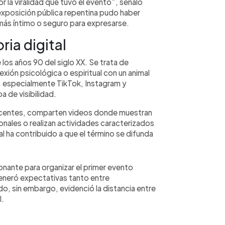
 la viralidad que tuvo el evento”, señaló
 la exposición pública repentina pudo haber
ás íntimo o seguro para expresarse.
ia digital
 los años 90 del siglo XX. Se trata de
xión psicológica o espiritual con un animal
, especialmente TikTok, Instagram y
 de visibilidad.
scentes, comparten videos donde muestran
sonales o realizan actividades caracterizados
l ha contribuido a que el término se difunda
tonante para organizar el primer evento
generó expectativas tanto entre
do, sin embargo, evidenció la distancia entre
l.