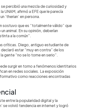
e percibió una mezcla de curiosidad y
 la UNAM, afirmó a EFE que le parecía
 un ‘therian’ en persona.
ven sostuvo que es “totalmente válido” que
 un animal. En su opinión, deberían
stinta a la común”.
 críticas. Diego, antiguo estudiante de
y declaró estar “muy en contra” de los
la gente “no se lo tome en serio”.
puede surgir en torno a fenómenos identitarios
can en redes sociales. La exposición
 informativo como reacciones encontradas
encial
e entre la popularidad digital y la
n’ se volvió tendencia en internet y logró