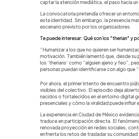
captar la atención mediática, el paso hacia u
La convocatoria pretendía ofrecer un entorn
esta identidad. Sin embargo, la presencia ma
escenario previsto por los organizadores.
Te puede interesar: Qué son los "therian" y 
“Humanizar a los que no quieren ser humanizad
motivación. También lamentó que, desde su p
los ‘therians’ como “alguien ajeno y feo”, p
personas puedan identificarse con algo que 
Por ahora, el primer intento de encuentro púb
visibles del colectivo. El episodio deja abi
nacidos o fortalecidos en el entorno digital 
presenciales y cómo la viralidad puede influir 
La experiencia en Ciudad de México evidencia
traduce en participación directa. El fenómeno 
renovada proyección en redes sociales, con
enfrenta los retos de trasladar su comunidad v