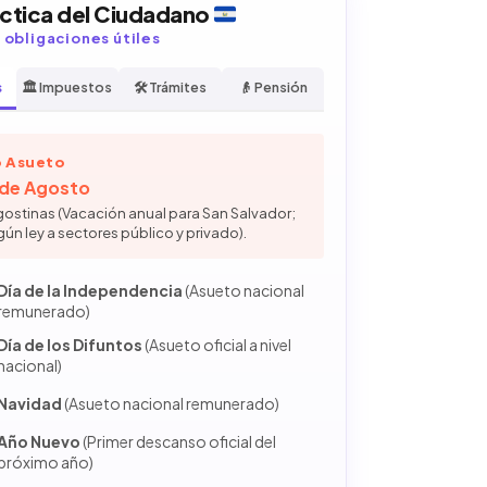
áctica del Ciudadano
y obligaciones útiles
s
🏛️ Impuestos
🛠️ Trámites
👴 Pensión
 Asueto
6 de Agosto
gostinas (Vacación anual para San Salvador;
gún ley a sectores público y privado).
Día de la Independencia
(Asueto nacional
remunerado)
Día de los Difuntos
(Asueto oficial a nivel
nacional)
Navidad
(Asueto nacional remunerado)
Año Nuevo
(Primer descanso oficial del
próximo año)