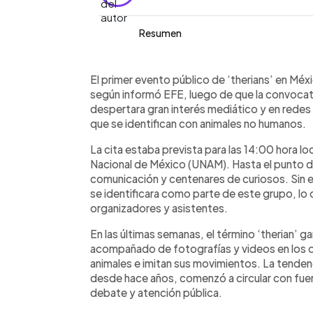
Resumen
Resumen del artículo:
0:00
Facebook
Twitter
►
El primer evento público de ‘therians’
Escuchar artículo
El primer evento público de ‘therians’ en Méxi
asistentes del colectivo, pese a la a
según informó EFE, luego de que la convocat
sociales. Según EFE, decenas de medi
despertara gran interés mediático y en redes 
convocatoria en la UNAM, pero ningun
que se identifican con animales no humanos.
El organizador Levi Gallardo atribuyó la
La cita estaba prevista para las 14:00 hora 
del entorno. El movimiento, surgido e
Nacional de México (UNAM). Hasta el punto 
plataformas digitales, reúne a person
comunicación y centenares de curiosos. Sin 
humanos y actualmente genera reaccio
se identificara como parte de este grupo, lo
respaldo y críticas.
organizadores y asistentes.
En las últimas semanas, el término ‘therian’ ga
acompañado de fotografías y videos en los 
animales e imitan sus movimientos. La tendenc
desde hace años, comenzó a circular con fue
debate y atención pública.