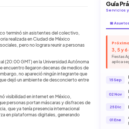
Guía Pr
Servicios 
📅 Asueto
WhatsApp
Copiar link
 en Ciudad de México terminó sin
co terminó sin asistentes del colectivo,
mplia expectativa generada en redes
oria realizada en Ciudad de México
Próximo
os y curiosos acudieron a la
sociales, pero no lograra reunir a personas
3, 5 y 
a persona se presentó caracterizada.
 ausencia a la viralidad y a la presión
Fiestas A
local (20:00 GMT) en la Universidad Autónoma
aplica se
n los años 90 y popularizado en
de encuentro llegaron decenas de medios de
as que se identifican con animales no
embargo, no apareció ningún integrante que
nes divididas entre interés,
 que dejó un ambiente de desconcierto entre
15 Sep
02 Nov
nó visibilidad en internet en México,
que personas portan máscaras y disfraces de
25 Dic
ia, que ya tenía presencia internacional
rza en plataformas digitales, generando
01 Ene