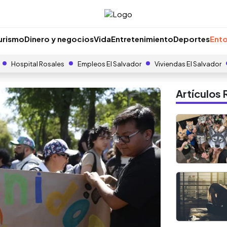
urismo
Dinero y negocios
Vida
Entretenimiento
Deportes
Ento
Hospital Rosales
Empleos El Salvador
Viviendas El Salvador
Artículo