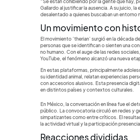
“Se están cohibiendo por la gente que hay, por
Gallardo al justificar la ausencia. A su juicio,
desalentado a quienes buscaban un entorno m
Un movimiento con histor
El movimiento ‘therian’ surgió en la década de
personas que se identifican o sienten una cone
no humano. Con el auge de las redes sociales
YouTube, el fenómeno alcanzó una nueva etapa
En estas plataformas, principalmente adole
su identidad animal, relatan experiencias per
con accesorios alusivos. Esta presencia digita
en distintos países y contextos culturales.
En México, la conversación en línea fue el de
público. La convocatoria circuló en redes y 
simpatizantes como entre críticos. El resulta
la actividad virtual y la participación presencia
Reacciones divididas