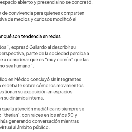
n espacio abierto y presencial no se concretó.
o de convivencia para quienes comparten
siva de medios y curiosos modificó el
por qué son tendencia en redes
os”, expresó Gallardo al describir su
erspectiva, parte de la sociedad perciba a
ese a considerar que es “muy común” que las
“no sea humano”.
lico en México concluyó sin integrantes
erto el debate sobre cómo los movimientos
gestionan su exposición en espacios
en su dinámica interna.
 que la atención mediática no siempre se
‘therian’, con raíces en los años 90 y
tinúa generando conversación mientras
irtual al ámbito público.