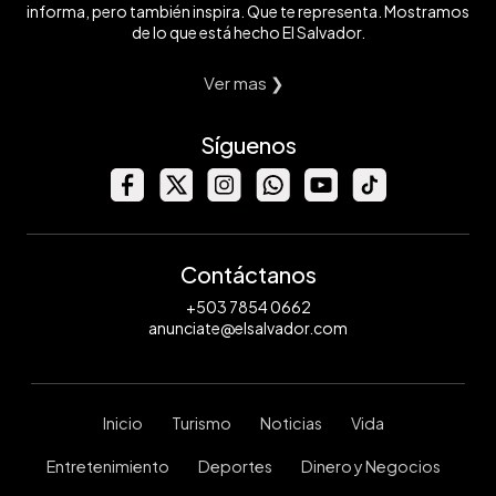
informa, pero también inspira. Que te representa. Mostramos
de lo que está hecho El Salvador.
Ver mas ❯
Síguenos
Contáctanos
+503 7854 0662
anunciate@elsalvador.com
Inicio
Turismo
Noticias
Vida
Entretenimiento
Deportes
Dinero y Negocios