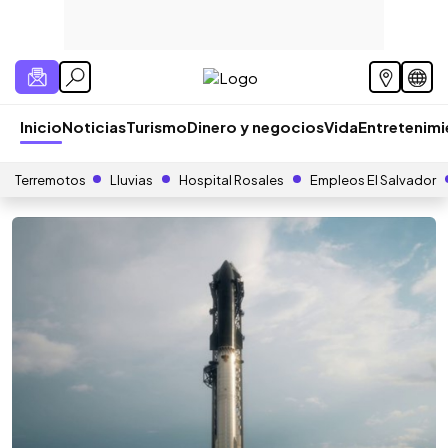
Inicio
Noticias
Turismo
Dinero y negocios
Vida
Entretenim
Terremotos
Lluvias
Hospital Rosales
Empleos El Salvador