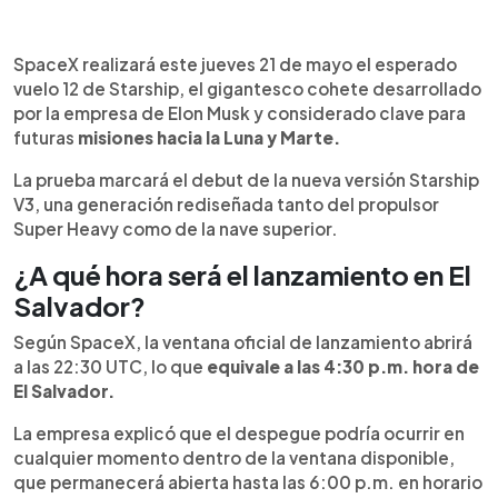
Resumen del artículo:
0:00
►
SpaceX realizará este jueves 21 de mayo el vuelo
Escuchar artículo
SpaceX realizará este jueves 21 de mayo el esperado
12 de Starship, el cohete más grande desarrollado
vuelo 12 de Starship, el gigantesco cohete desarrollado
por la compañía de Elon Musk. La ventana de
por la empresa de Elon Musk y considerado clave para
lanzamiento abrirá a las 4:30 p.m. hora de El
futuras
misiones hacia la Luna y Marte.
Salvador y la transmisión comenzará alrededor de
las 3:45 p.m. El lanzamiento podrá verse en
La prueba marcará el debut de la nueva versión Starship
spacex.com, YouTube y X. La misión marcará el
V3, una generación rediseñada tanto del propulsor
debut del Starship V3 e incluirá pruebas de
Super Heavy como de la nave superior.
motores Raptor, despliegue de simuladores
¿A qué hora será el lanzamiento en El
Starlink y estudios sobre el escudo térmico. La
NASA sigue de cerca el proyecto debido a su
Salvador?
papel en futuras misiones lunares del programa
Según SpaceX, la ventana oficial de lanzamiento abrirá
Artemis.
a las 22:30 UTC, lo que
equivale a las 4:30 p.m. hora de
El Salvador.
La empresa explicó que el despegue podría ocurrir en
cualquier momento dentro de la ventana disponible,
que permanecerá abierta hasta las 6:00 p.m. en horario