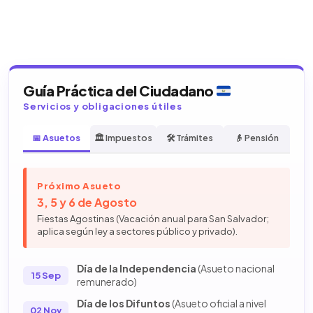
Guía Práctica del Ciudadano
Servicios y obligaciones útiles
📅 Asuetos
🏛️ Impuestos
🛠️ Trámites
👴 Pensión
Próximo Asueto
3, 5 y 6 de Agosto
Fiestas Agostinas (Vacación anual para San Salvador;
aplica según ley a sectores público y privado).
Día de la Independencia
(Asueto nacional
15 Sep
remunerado)
Día de los Difuntos
(Asueto oficial a nivel
02 Nov