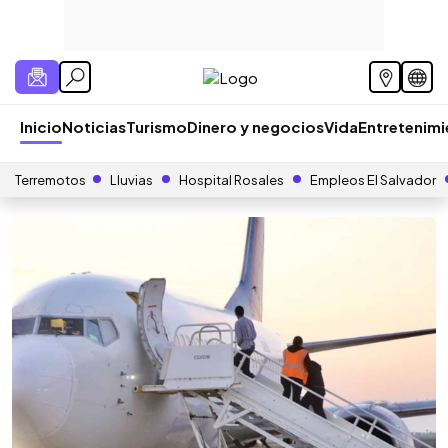
Inicio
Noticias
Turismo
Dinero y negocios
Vida
Entretenim
Terremotos
Lluvias
Hospital Rosales
Empleos El Salvador