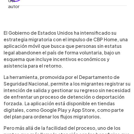
Resumen del artículo:
0:00
►
CBP Home es una aplicación del Gobierno de
Escuchar artículo
El Gobierno de Estados Unidos ha intensificado su
Estados Unidos que promueve la salida voluntaria
estrategia migratoria con el impulso de CBP Home, una
de migrantes sin documentos, ofreciendo
aplicación móvil que busca que personas sin estatus
incentivos como viaje gratis, bono económico y
legal abandonen el país de forma voluntaria, bajo un
condonación de multas. El proceso se realiza
esquema que incluye incentivos económicos y
desde el celular y evita la deportación forzada.
asistencia para el retorno.
Sin embargo, expertos advierten que quienes
tengan casos de asilo u otros procesos legales
La herramienta, promovida por el Departamento de
podrían perderlos si deciden salir del país.
Seguridad Nacional, permite a los migrantes registrar su
intención de salida y gestionar su regreso sin necesidad
de enfrentar un proceso de detención o deportación
forzada. La aplicación está disponible en tiendas
digitales, como Google Play y App Store, como parte
del plan para ordenar los flujos migratorios.
Pero más allá de la facilidad del proceso, uno de los