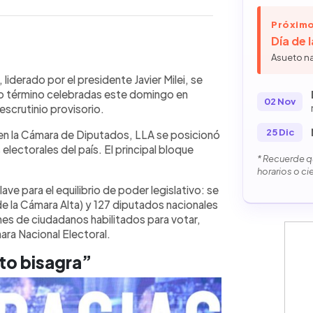
Próximo
Día de 
Asueto n
WhatsApp
Copiar link
 por el presidente Javier Milei, ganó
 liderado por el presidente Javier Milei, se
ecciones legislativas de medio término
dio término celebradas este domingo en
02 Nov
sorio. Fuerza Patria, principal bloque
escrutinio provisorio.
ipación fue del 67.85 %. Tras los
25 Dic
 en la Cámara de Diputados, LLA se posicionó
peró “el punto bisagra” y anunció que
electorales del país. El principal bloque
 La jornada electoral transcurrió en
* Recuerde qu
s semanas previas, el Gobierno
horarios o ci
ados Unidos, incluyendo un gesto
ave para el equilibrio de poder legislativo: se
mp
e la Cámara Alta) y 127 diputados nacionales
ones de ciudadanos habilitados para votar,
ara Nacional Electoral.
to bisagra”