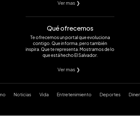
Ver mas ❯
Qué ofrecemos
Te ofrecemos un portal que evoluciona
contigo. Que informa, pero también
inspira. Que te representa. Mostramos de lo
que está hecho El Salvador.
Ver mas ❯
smo
Noticias
Vida
Entretenimiento
Deportes
Dine