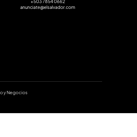
+503 7854 0662
anunciate@elsalvador.com
ro y Negocios