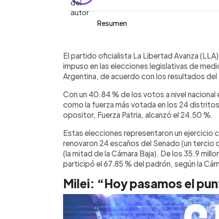
Resumen
Resumen del artículo:
0:00
Facebook
Twitter
►
El partido La Libertad Avanza, liderado
Escuchar artículo
El partido oficialista La Libertad Avanza (LLA),
con el 40.84 % de los votos en las el
impuso en las elecciones legislativas de me
en Argentina, según el escrutinio provi
Argentina, de acuerdo con los resultados del 
opositor, obtuvo el 24.50 %. La partic
Con un 40.84 % de los votos a nivel nacional
resultados, Milei afirmó que el país su
como la fuerza más votada en los 24 distritos 
continuará con su agenda de reformas.
opositor, Fuerza Patria, alcanzó el 24.50 %.
un clima de fuerte polarización. En la
argentino recibió respaldo desde Est
Estas elecciones representaron un ejercicio cl
directo del expresidente Donald Tru
renovaron 24 escaños del Senado (un tercio d
(la mitad de la Cámara Baja). De los 35.9 mill
participó el 67.85 % del padrón, según la Cám
Milei: “Hoy pasamos el pun