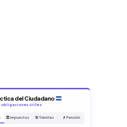
áctica del Ciudadano
y obligaciones útiles
s
🏛️ Impuestos
🛠️ Trámites
👴 Pensión