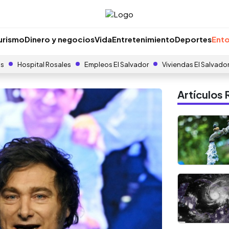
urismo
Dinero y negocios
Vida
Entretenimiento
Deportes
Ento
as
Hospital Rosales
Empleos El Salvador
Viviendas El Salvado
Artículo