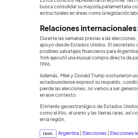
busca consolidar su mayoría parlamentaria co
estructurales en áreas como la legislación labo
Relaciones internacionales
Durante las semanas previas a las elecciones,
apoyo desde Estados Unidos. El secretario 
posibles salvatajes financieros para Argentin
York ejecutó una inusual compra directa de 
1996.
Además, Milei y Donald Trump sostuvieron una 
estadounidense expresó su respaldo, condicio
pierde las elecciones, no vamos a ser genero
en ese contexto.
El interés geoestratégico de Estados Unidos 
como el litio, el uranio y las tierras raras, así
en la región.
Argentina
|
Elecciones
|
Elecciones le
TAGS: