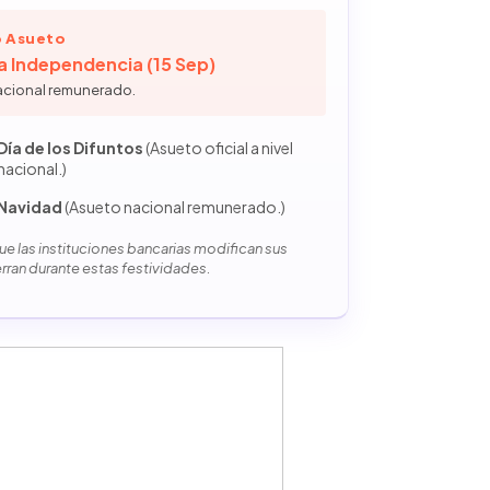
 Asueto
la Independencia (15 Sep)
acional remunerado.
Día de los Difuntos
(Asueto oficial a nivel
nacional.)
Navidad
(Asueto nacional remunerado.)
e las instituciones bancarias modifican sus
erran durante estas festividades.