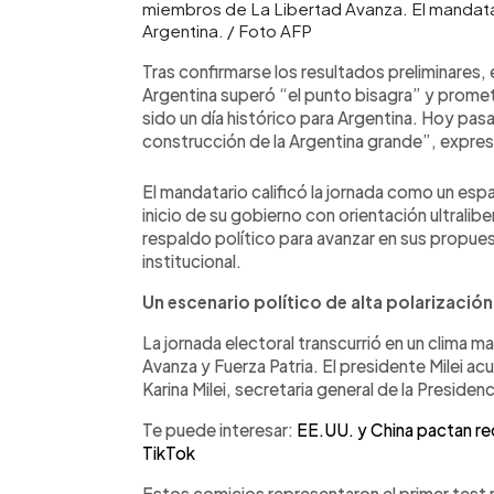
miembros de La Libertad Avanza. El mandatar
Argentina. / Foto AFP
Tras confirmarse los resultados preliminares, 
Argentina superó “el punto bisagra” y prome
sido un día histórico para Argentina. Hoy pas
construcción de la Argentina grande”, expres
El mandatario calificó la jornada como un espa
inicio de su gobierno con orientación ultralib
respaldo político para avanzar en sus propu
institucional.
Un escenario político de alta polarización
La jornada electoral transcurrió en un clima m
Avanza y Fuerza Patria. El presidente Milei a
Karina Milei, secretaria general de la Presiden
Te puede interesar:
EE.UU. y China pactan re
TikTok
Estos comicios representaron el primer test n