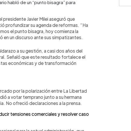
io habló de un “punto bisagra” para
el presidente Javier Milei aseguró que
tió profundizar su agenda de reformas. “Ha
amos el punto bisagra, hoy comienza la
ó en un discurso ante sus simpatizantes.
ldarazo a su gestión, a casi dos años del
eral. Señaló que este resultado fortalece el
estas económicas y de transformación
arcado por la polarización entre La Libertad
cudió a votar temprano junto a su hermana
cia. No ofreció declaraciones a la prensa.
ducir tensiones comerciales y resolver caso
acional para la actual administración, que