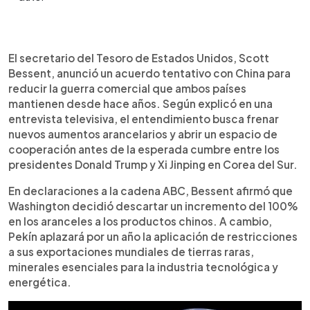
Resumen del artículo:
0:00
►
Estados Unidos y China alcanzaron un acuerdo
Escuchar artículo
El secretario del Tesoro de Estados Unidos, Scott
tentativo para reducir la guerra comercial y
Bessent, anunció un acuerdo tentativo con China para
resolver el futuro de TikTok. El secretario del
reducir la guerra comercial que ambos países
Tesoro, Scott Bessent, anunció que Washington
mantienen desde hace años. Según explicó en una
descartará un aumento del 100% en los aranceles
entrevista televisiva, el entendimiento busca frenar
a productos chinos, mientras Pekín aplazará un
nuevos aumentos arancelarios y abrir un espacio de
año las restricciones a sus exportaciones de
cooperación antes de la esperada cumbre entre los
tierras raras. El pacto también incluye la
presidentes Donald Trump y Xi Jinping en Corea del Sur.
reanudación de compras agrícolas chinas y
cooperación en la lucha contra el fentanilo.
En declaraciones a la cadena ABC, Bessent afirmó que
Ambos países esperan que Donald Trump y Xi
Washington decidió descartar un incremento del 100%
Jinping oficialicen el entendimiento en Corea del
en los aranceles a los productos chinos. A cambio,
Sur, lo que podría aliviar tensiones económicas y
Pekín aplazará por un año la aplicación de restricciones
tecnológicas entre ambas potencias.
a sus exportaciones mundiales de tierras raras,
minerales esenciales para la industria tecnológica y
energética.