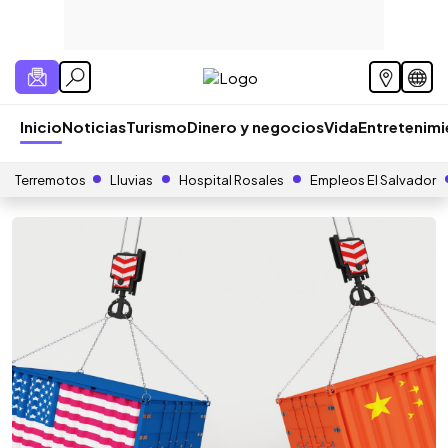
Inicio
Noticias
Turismo
Dinero y negocios
Vida
Entretenim
Terremotos
Lluvias
Hospital Rosales
Empleos El Salvador