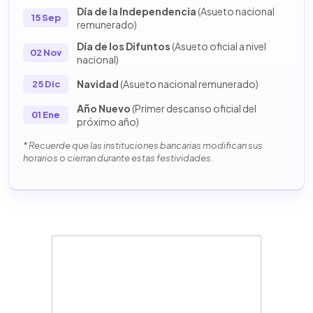
Día de la Independencia
(Asueto nacional
15 Sep
remunerado)
Día de los Difuntos
(Asueto oficial a nivel
02 Nov
nacional)
Navidad
(Asueto nacional remunerado)
25 Dic
Año Nuevo
(Primer descanso oficial del
01 Ene
próximo año)
* Recuerde que las instituciones bancarias modifican sus
horarios o cierran durante estas festividades.