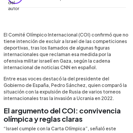
Resumen del artículo:
0:00
►
El Comité Olímpico Internacional rechazó los
Escuchar artículo
El Comité Olímpico Internacional (COI) confirmó que no
pedidos para expulsar a Israel de las
tiene intención de excluir a Israel de las competiciones
competiciones, lo que asegura la continuidad de
deportivas, tras los llamados de algunas figuras
sus equipos en el fútbol europeo. Mientras Pedro
internacionales que reclaman esa medida por la
Sánchez, presidente del Gobierno español, pidió
ofensiva militar israelí en Gaza, según la cadena
su exclusión comparando el caso con Rusia,
internacional de noticias CNN en español.
clubes como Maccabi Tel Aviv jugarán la Europa
League y otros como Maccabi Haifa y Beitar
Entre esas voces destacó la del presidente del
Jerusalén participaron en la Conference League.
Gobierno de España, Pedro Sánchez, quien comparó la
La selección israelí también disputa las
situación con la expulsión de Rusia de varios torneos
eliminatorias para el Mundial 2026, de las que
internacionales tras la invasión a Ucrania en 2022.
Rusia está excluida. Aunque crece la presión
El argumento del COI: convivencia
política, las federaciones mantienen a Israel en
competiciones, garantizando su presencia en
olímpica y reglas claras
torneos de la UEFA.
“Israel cumple con la Carta Olímpica”, señaló este