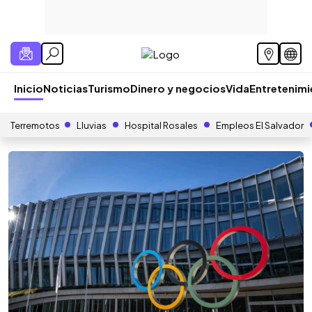
Inicio
Noticias
Turismo
Dinero y negocios
Vida
Entretenim
Terremotos
Lluvias
Hospital Rosales
Empleos El Salvador