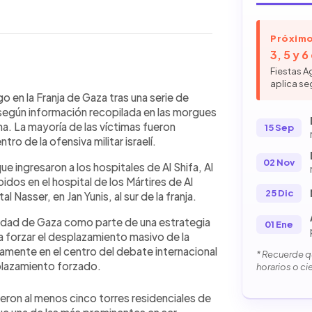
Próximo
3, 5 y 
Fiestas A
aplica se
WhatsApp
Copiar link
domingo en Gaza debido a
 en la Franja de Gaza tras una serie de
omo principal blanco. Israel
, según información recopilada en las morgues
co torres, entre ellas la de Al Jundi,
na. La mayoría de las víctimas fueron
15 Sep
ación busca desplazar forzosamente a
ro de la ofensiva militar israelí.
 Desde octubre de 2023, más de
02 Nov
ue ingresaron a los hospitales de Al Shifa, Al
 19,000 niñas y niños. Hamás, que
dos en el hospital de los Mártires de Al
rado grupo terrorista por EE.UU. y
25 Dic
al Nasser, en Jan Yunis, al sur de la franja.
an a Israel de genocidio, mientras la
e al fuego inmediato.
iudad de Gaza como parte de una estrategia
01 Ene
a forzar el desplazamiento masivo de la
vamente en el centro del debate internacional
* Recuerde qu
plazamiento forzado.
horarios o ci
lieron al menos cinco torres residenciales de