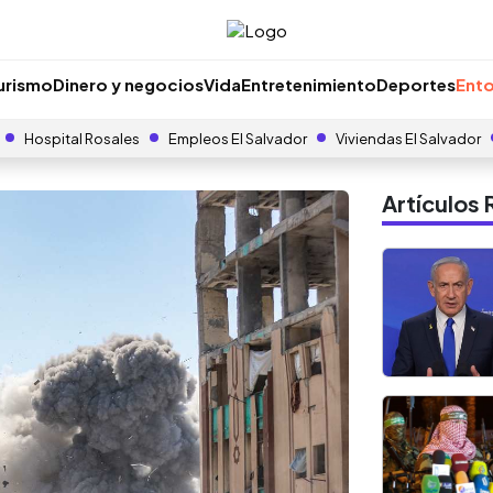
urismo
Dinero y negocios
Vida
Entretenimiento
Deportes
Ento
Hospital Rosales
Empleos El Salvador
Viviendas El Salvador
Artículo