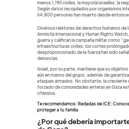
menos 1,195 civiles, la mayoría israelíes, la r
Según datos recopilados por organismos inte
64,800 personas han muerto desde entonces 
Diversos relatores de derechos humanos de 
Amnistía Internacional y Human Rights Watch
guerra y califican la campaña militar como “g
infraestructuras civiles, los cortes prolongad
desproporcionado de la fuerza han sido señ
denuncias.
Israel, por su parte, mantiene que su objetivo
aún en manos del grupo, además de garantizar
ataques armados. No obstante, la creciente ci
forzado de comunidades enteras en Gaza están
ofensiva.
Te recomendamos: Redadas de ICE: Conoce t
proteger a tu familia
¿Por qué debería importarte e