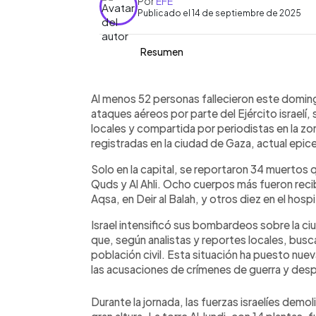
Por
EFE
Publicado el 14 de septiembre de 2025
Resumen
Resumen del artículo:
0:00
Facebook
Twitter
►
Al menos 52 personas murieron este 
Escuchar artículo
Al menos 52 personas fallecieron este domingo
bombardeos israelíes, con la capital c
ataques aéreos por parte del Ejército israelí
intensificó su ofensiva, destruyendo cin
locales y compartida por periodistas en la zo
ubicada junto a un mercado. La oper
registradas en la ciudad de Gaza, actual epicent
la población, según fuentes locales.
Solo en la capital, se reportaron 34 muertos q
64,800 gazatíes han muerto, incluidas
Quds y Al Ahli. Ocho cuerpos más fueron recibi
gobierna Gaza desde 2007, es conside
Aqsa, en Deir al Balah, y otros diez en el hospit
la UE. Organismos internacionales acus
comunidad global presiona por un ces
Israel intensificó sus bombardeos sobre la c
que, según analistas y reportes locales, busc
población civil. Esta situación ha puesto nue
las acusaciones de crímenes de guerra y des
Durante la jornada, las fuerzas israelíes demo