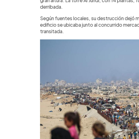
gran altura. La torre Al Jundi, con 14 plantas,
derribada.
Según fuentes locales, su destrucción dejó múl
edificio se ubicaba junto al concurrido merca
transitada.