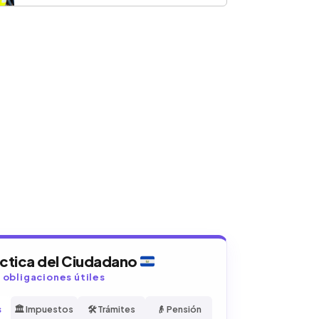
áctica del Ciudadano
y obligaciones útiles
s
🏛️ Impuestos
🛠️ Trámites
👴 Pensión