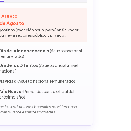
 Asueto
6 de Agosto
gostinas (Vacación anual para San Salvador;
gún ley a sectores público y privado).
Día de la Independencia
(Asueto nacional
remunerado)
Día de los Difuntos
(Asueto oficial a nivel
nacional)
Navidad
(Asueto nacional remunerado)
Año Nuevo
(Primer descanso oficial del
próximo año)
e las instituciones bancarias modifican sus
erran durante estas festividades.