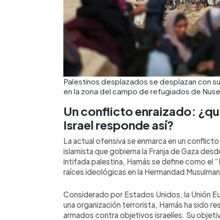
Palestinos desplazados se desplazan con sus
en la zona del campo de refugiados de Nuseir
Un conflicto enraizado: ¿qu
Israel responde así?
La actual ofensiva se enmarca en un conflicto
islamista que gobierna la Franja de Gaza des
intifada palestina, Hamás se define como el 
raíces ideológicas en la Hermandad Musulman
Considerado por Estados Unidos, la Unión E
una organización terrorista, Hamás ha sido r
armados contra objetivos israelíes. Su objeti