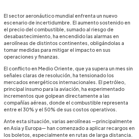
Resumen del artículo:
0:00
►
El alza del precio del combustible y el creciente
Escuchar artículo
El sector aeronáutico mundial enfrenta un nuevo
temor a un desabastecimiento han puesto en
escenario de incertidumbre. El aumento sostenido en
alerta a las aerolíneas a nivel mundial. En medio de
el precio del combustible, sumado al riesgo de
un conflicto internacional que aún no muestra
desabastecimiento, ha encendido las alarmas en
señales de resolverse, compañías de Asia, Europa
aerolíneas de distintos continentes, obligándolas a
y América han comenzado a ajustar sus
tomar medidas para mitigar el impacto en sus
operaciones, aplicar recargos en los boletos y
operaciones y finanzas.
reducir frecuencias de vuelos. La situación, que
impacta directamente en los costos operativos
El conflicto en Medio Oriente, que ya supera un mes sin
del sector, también empieza a trasladarse a los
señales claras de resolución, ha tensionado los
pasajeros. Mientras tanto, la industria se mantiene
mercados energéticos internacionales. El petróleo,
en constante evaluación, a la espera de una
principal insumo para la aviación, ha experimentado
estabilización en el suministro y los precios del
incrementos que golpean directamente a las
petróleo.
compañías aéreas, donde el combustible representa
entre el 30% y el 50% de sus costos operativos.
Ante esta situación, varias aerolíneas —principalmente
en Asia y Europa— han comenzado a aplicar recargos en
los boletos, especialmente en rutas de larga distancia.