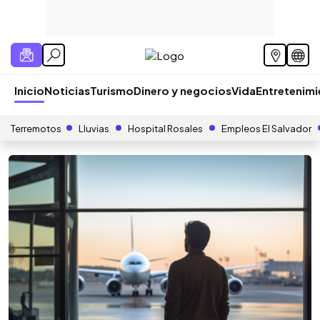
Inicio
Noticias
Turismo
Dinero y negocios
Vida
Entretenim
Terremotos
Lluvias
Hospital Rosales
Empleos El Salvador