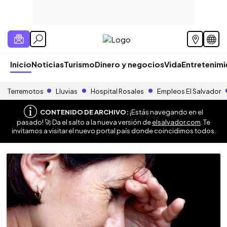
Inicio
Noticias
Turismo
Dinero y negocios
Vida
Entretenim
Terremotos
Lluvias
Hospital Rosales
Empleos El Salvador
CONTENIDO DE ARCHIVO:
¡Estás navegando en el
pasado! 🚀 Da el salto a la nueva versión de
elsalvador.com
. Te
invitamos a visitar el nuevo portal país donde coincidimos todos.