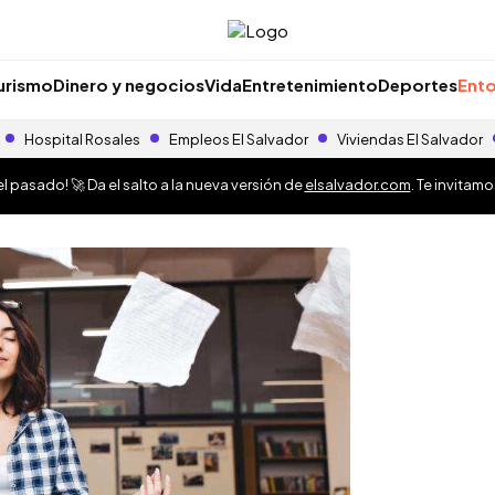
urismo
Dinero y negocios
Vida
Entretenimiento
Deportes
Ento
Hospital Rosales
Empleos El Salvador
Viviendas El Salvador
 pasado! 🚀 Da el salto a la nueva versión de
elsalvador.com
. Te invitam