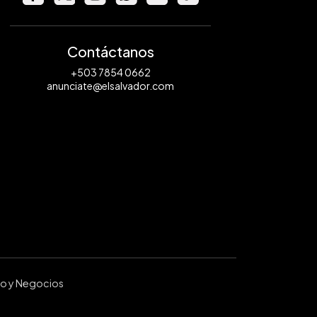
Contáctanos
+503 7854 0662
anunciate@elsalvador.com
ro y Negocios