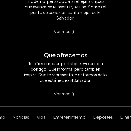
moderno, pensado para reflejar a un país
que avanza, se reinventa y se une. Somos el
punto de conexión con lo mejor de El
Salvador.
Ver mas ❯
Qué ofrecemos
Te ofrecemos un portal que evoluciona
contigo. Que informa, pero también
inspira. Que te representa. Mostramos de lo
que está hecho El Salvador.
Ver mas ❯
smo
Noticias
Vida
Entretenimiento
Deportes
Dine