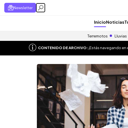
Newsletter
Inicio
Noticias
T
Terremotos
Lluvias
CONTENIDO DE ARCHIVO:
¡Estás navegando en el