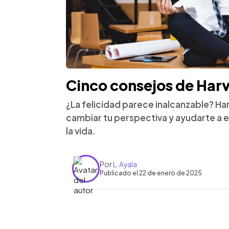
Cinco consejos de Harv
¿La felicidad parece inalcanzable? Ha
cambiar tu perspectiva y ayudarte a 
la vida.
Por
L. Ayala
Publicado el 22 de enero de 2025
0:00
Facebook
Twitter