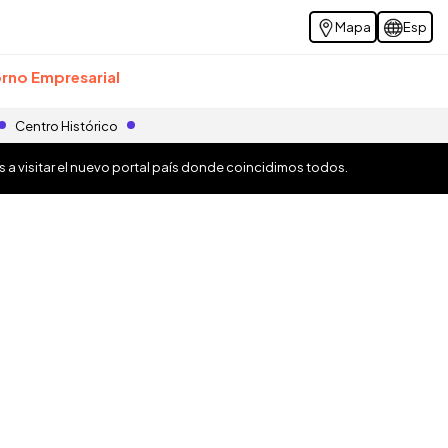
Mapa
Esp
rno Empresarial
Centro Histórico
os a visitar el nuevo portal país donde coincidimos todos.