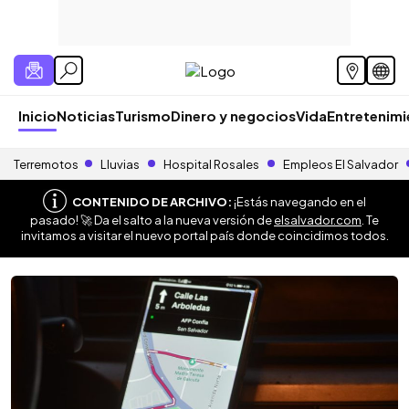
Inicio
Noticias
Turismo
Dinero y negocios
Vida
Entretenim
Terremotos
Lluvias
Hospital Rosales
Empleos El Salvador
CONTENIDO DE ARCHIVO:
¡Estás navegando en el
pasado! 🚀 Da el salto a la nueva versión de
elsalvador.com
. Te
invitamos a visitar el nuevo portal país donde coincidimos todos.