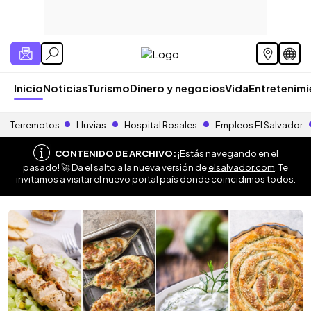
Inicio
Noticias
Turismo
Dinero y negocios
Vida
Entretenim
Terremotos
Lluvias
Hospital Rosales
Empleos El Salvador
CONTENIDO DE ARCHIVO:
¡Estás navegando en el
pasado! 🚀 Da el salto a la nueva versión de
elsalvador.com
. Te
invitamos a visitar el nuevo portal país donde coincidimos todos.