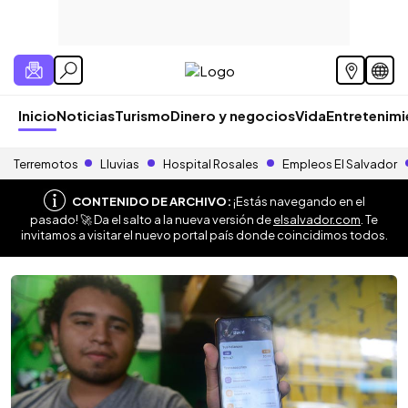
Inicio
Noticias
Turismo
Dinero y negocios
Vida
Entretenim
Terremotos
Lluvias
Hospital Rosales
Empleos El Salvador
CONTENIDO DE ARCHIVO:
¡Estás navegando en el
pasado! 🚀 Da el salto a la nueva versión de
elsalvador.com
. Te
invitamos a visitar el nuevo portal país donde coincidimos todos.