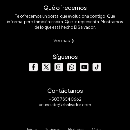
Qué ofrecemos
Te ofrecemos un portal que evoluciona contigo. Que
informa, pero también inspira. Que te representa. Mostramos
de lo que está hecho El Salvador.
Ver mas ❯
Síguenos
Contáctanos
+503 7854 0662
anunciate@elsalvador.com
Inicio
Turismo
Noticias
Vida