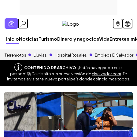
Inicio
Noticias
Turismo
Dinero y negocios
Vida
Entretenim
Terremotos
Lluvias
Hospital Rosales
Empleos El Salvador
CONTENIDO DE ARCHIVO:
¡Estás navegando en el
pasado! 🚀 Da el salto a la nueva versión de
elsalvador.com
. Te
invitamos a visitar el nuevo portal país donde coincidimos todos.