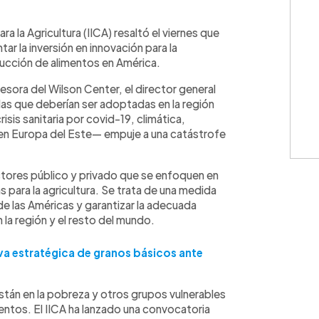
WhatsApp
Copiar link
a la Agricultura (IICA) resaltó el viernes que
ar la inversión en innovación para la
oducción de alimentos en América.
esora del Wilson Center, el director general
as que deberían ser adoptadas en la región
risis sanitaria por covid-19, climática,
 en Europa del Este— empuje a una catástrofe
ectores público y privado que se enfoquen en
as para la agricultura. Se trata de una medida
de las Américas y garantizar la adecuada
la región y el resto del mundo.
rva estratégica de granos básicos ante
án en la pobreza y otros grupos vulnerables
ntos. El IICA ha lanzado una convocatoria