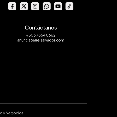
Contáctanos
+503 7854 0662
anunciate@elsalvador.com
ro y Negocios