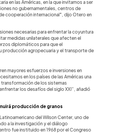
taria en las Américas, en la que invitamos a ser
aciones no gubernamentales, centros de
de cooperación internacional", dijo Otero en
ecisiones necesarias para enfrentar la coyuntura
vitar medidas unilaterales que afecten el
erzos diplomáticos para que el
u producción agropecuaria y el transporte de
eren mayores esfuerzos e inversiones en
ecesitamos en los países de las Américas una
a transformación de los sistemas
enfrentar los desafíos del siglo XXI”, añadió
nuir
á
producción de granos
 Latinoamericano del Wilson Center, uno de
o a la investigación y el diálogo
ntro fue instituido en 1968 por el Congreso