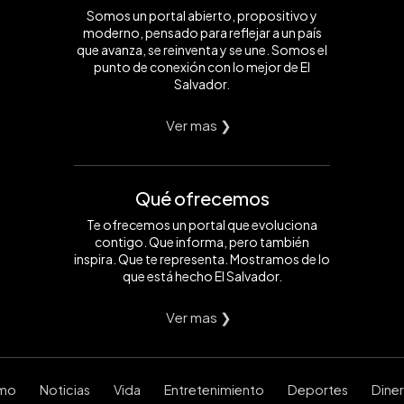
Somos un portal abierto, propositivo y
moderno, pensado para reflejar a un país
que avanza, se reinventa y se une. Somos el
punto de conexión con lo mejor de El
Salvador.
Ver mas ❯
Qué ofrecemos
Te ofrecemos un portal que evoluciona
contigo. Que informa, pero también
inspira. Que te representa. Mostramos de lo
que está hecho El Salvador.
Ver mas ❯
smo
Noticias
Vida
Entretenimiento
Deportes
Dine