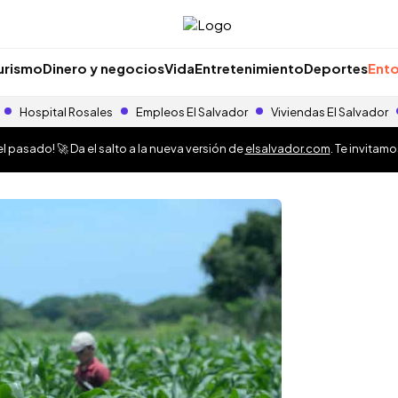
urismo
Dinero y negocios
Vida
Entretenimiento
Deportes
Ento
Hospital Rosales
Empleos El Salvador
Viviendas El Salvador
 pasado! 🚀 Da el salto a la nueva versión de
elsalvador.com
. Te invitam