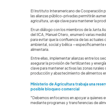
0:00
Facebook
Twitter
►
Escuchar artículo
El Instituto Interamericano de Cooperación par
las alianzas público-privadas permitirán aument
agricultura, un eje clave para mantener la pr
En un diálogo con los miembros de la Junta As
del IICA, Manuel Otero, enumeró varias medid
para evitar que la confluencia de las actuales c
ambiental, social y bélica —específicamente
alimentaria.
Entre ellas, implementar alianzas entre los s
asegurar la provisión de fertilizantes y energí
clave para mantener activas las zonas rurales 
producción y abastecimiento de alimentos en 
Ministerio de Agricultura trabaja una rese
posible bloqueo comercial
"Debemos enfocarnos en apoyar a quienes est
mediante programas y transferencias de alime