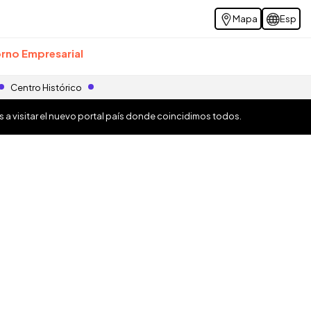
Mapa
Esp
rno Empresarial
Centro Histórico
os a visitar el nuevo portal país donde coincidimos todos.