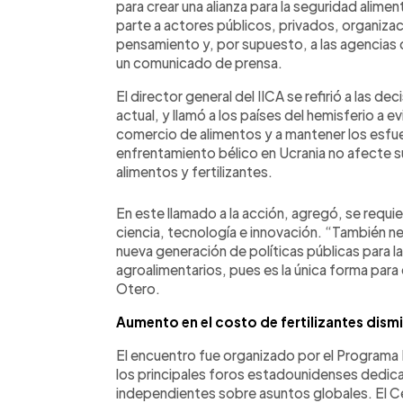
para crear una alianza para la seguridad alimen
parte a actores públicos, privados, organiz
pensamiento y, por supuesto, a las agencias 
un comunicado de prensa.
El director general del IICA se refirió a las d
actual, y llamó a los países del hemisferio a e
comercio de alimentos y a mantener los esfu
enfrentamiento bélico en Ucrania no afecte s
alimentos y fertilizantes.
En este llamado a la acción, agregó, se requi
ciencia, tecnología e innovación. “También n
nueva generación de políticas públicas para l
agroalimentarios, pues es la única forma para 
Otero.
Aumento en el costo de fertilizantes dismi
El encuentro fue organizado por el Programa
los principales foros estadounidenses dedicad
independientes sobre asuntos globales. El Ce