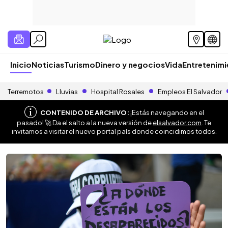
Inicio
Noticias
Turismo
Dinero y negocios
Vida
Entretenim
Terremotos
Lluvias
Hospital Rosales
Empleos El Salvador
CONTENIDO DE ARCHIVO:
¡Estás navegando en el
pasado! 🚀 Da el salto a la nueva versión de
elsalvador.com
. Te
invitamos a visitar el nuevo portal país donde coincidimos todos.