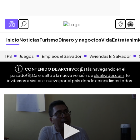
Inicio
Noticias
Turismo
Dinero y negocios
Vida
Entretenim
TPS
Juegos
Empleos El Salvador
Viviendas El Salvador
CONTENIDO DE ARCHIVO:
¡Estás navegando en el
pasado! 🚀 Da el salto a la nueva versión de
elsalvador.com
. Te
invitamos a visitar el nuevo portal país donde coincidimos todos.