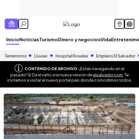
Inicio
Noticias
Turismo
Dinero y negocios
Vida
Entretenim
Terremotos
Lluvias
Hospital Rosales
Empleos El Salvador
CONTENIDO DE ARCHIVO:
¡Estás navegando en el
pasado! 🚀 Da el salto a la nueva versión de
elsalvador.com
. Te
invitamos a visitar el nuevo portal país donde coincidimos todos.