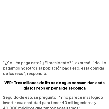
“¿Y quién paga esto? ¿El presidente?”, expresó. “No. Lo
pagamos nosotros, la población paga eso, es la comida
de los reos”, respondió.
VER: Tres millones de litros de agua consumirían cada
día los reos en penal de Tecoluca
Seguido de eso, se preguntó: “Y no parece más lógico
invertir esa cantidad para tener 40 mil ingenieros y
40,000 médicos que tanto necesitamos”.