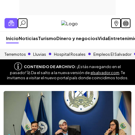
Inicio
Noticias
Turismo
Dinero y negocios
Vida
Entretenim
Terremotos
Lluvias
Hospital Rosales
Empleos El Salvador
CONTENIDO DE ARCHIVO:
¡Estás navegando en el
pasado! 🚀 Da el salto a la nueva versión de
elsalvador.com
. Te
invitamos a visitar el nuevo portal país donde coincidimos todos.