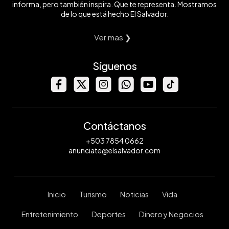
informa, pero también inspira. Que te representa. Mostramos
de lo que está hecho El Salvador.
Ver mas ❯
Síguenos
Contáctanos
+503 7854 0662
anunciate@elsalvador.com
Inicio
Turismo
Noticias
Vida
Entretenimiento
Deportes
Dinero y Negocios