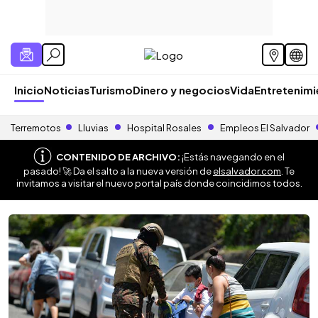
Inicio
Noticias
Turismo
Dinero y negocios
Vida
Entretenim
Terremotos
Lluvias
Hospital Rosales
Empleos El Salvador
CONTENIDO DE ARCHIVO:
¡Estás navegando en el
pasado! 🚀 Da el salto a la nueva versión de
elsalvador.com
. Te
invitamos a visitar el nuevo portal país donde coincidimos todos.