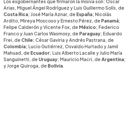
Los exgobernantes que firmaron la misiva son: Óscar
Arias, Miguel Ángel Rodríguez y Luis Guillermo Solís, de
Costa Rica
; José María Aznar, de
España
; Nicolás
Ardito, Mireya Moscoso y Ernesto Pérez, de
Panamá
;
Felipe Calderón y Vicente Fox, de
México
; Federico
Franco y Juan Carlos Wasmosy, de
Paraguay
; Eduardo
Frei, de
Chile
; César Gaviria y Andrés Pastrana, de
Colombia
; Lucio Gutiérrez, Osvaldo Hurtado y Jamil
Mahuad, de
Ecuador
; Luis Alberto Lacalle y Julio María
Sanguinetti, de
Uruguay
; Mauricio Macri, de
Argentina
;
y Jorge Quiroga, de
Bolivia
.