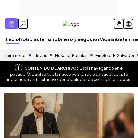
Inicio
Noticias
Turismo
Dinero y negocios
Vida
Entretenim
Terremotos
Lluvias
Hospital Rosales
Empleos El Salvador
CONTENIDO DE ARCHIVO:
¡Estás navegando en el
pasado! 🚀 Da el salto a la nueva versión de
elsalvador.com
. Te
invitamos a visitar el nuevo portal país donde coincidimos todos.