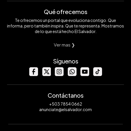
Qué ofrecemos
Te ofrecemos un portal que evoluciona contigo. Que
informa, pero también inspira. Que te representa. Mostramos
de lo que está hecho El Salvador.
Ver mas ❯
Síguenos
Contáctanos
+503 7854 0662
anunciate@elsalvador.com