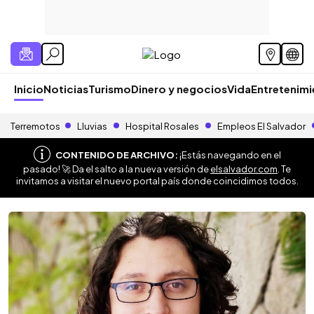
Inicio
Noticias
Turismo
Dinero y negocios
Vida
Entretenim
Terremotos
Lluvias
Hospital Rosales
Empleos El Salvador
CONTENIDO DE ARCHIVO:
¡Estás navegando en el
pasado! 🚀 Da el salto a la nueva versión de
elsalvador.com
. Te
invitamos a visitar el nuevo portal país donde coincidimos todos.