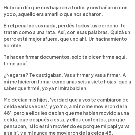
Hubo un día que nos bajaron a todos y nos bañaron con
yodo, aquello era amarillo que nos echaron.
En el penal no sos nada, perdés todos tus derecho, te
tratan como a una rata. Así, con esas palabras. Quizá un
perro está mejor afuera, que uno ahí. Un hacinamiento
horrible.
Te hacen firmar documentos, solo te dicen firme aquí,
firme aquí.
¿Negarse? Te castigaban. Vas a firmar y vas a firmar. A
mí me hicieron firmar como unas seis a siete hojas, que a
saber que firmé, yo ya ni miraba bien.
Me decían mis hijos, 'verdad que a vos te cambiaron de
celda varias veces', y yo 'no, a mí no me movieron de la
48', pero a ellos les decían que me habían movido a una
celda, que después a esta, y ellos contentos, porque
pensaban, 'si lo están moviendo es porque mi papi ya va
a salir', y a mí nunca me movieron de la celda 48.