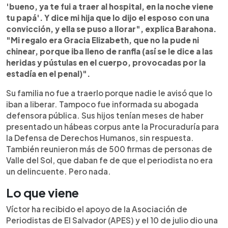
'bueno, ya te fui a traer al hospital, en la noche viene
tu papá'. Y dice mi hija que lo dijo el esposo con una
convicción, y ella se puso a llorar", explica Barahona.
"Mi regalo era Gracia Elizabeth, que no la pude ni
chinear, porque iba lleno de ranfla (así se le dice a las
heridas y pústulas en el cuerpo, provocadas por la
estadía en el penal)".
Su familia no fue a traerlo porque nadie le avisó que lo
iban a liberar. Tampoco fue informada su abogada
defensora pública. Sus hijos tenían meses de haber
presentado un hábeas corpus ante la Procuraduría para
la Defensa de Derechos Humanos, sin respuesta.
También reunieron más de 500 firmas de personas de
Valle del Sol, que daban fe de que el periodista no era
un delincuente. Pero nada.
Lo que viene
Víctor ha recibido el apoyo de la Asociación de
Periodistas de El Salvador (APES) y el 10 de julio dio una