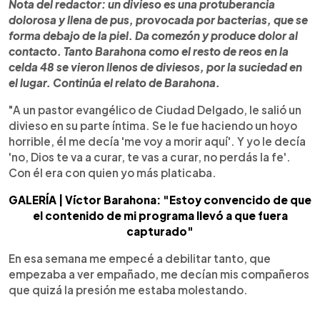
Nota del redactor: un divieso es una protuberancia
dolorosa y llena de pus, provocada por bacterias, que se
forma debajo de la piel. Da comezón y produce dolor al
contacto. Tanto Barahona como el resto de reos en la
celda 48 se vieron llenos de diviesos, por la suciedad en
el lugar.
Continúa el relato de Barahona.
"A un pastor evangélico de Ciudad Delgado, le salió un
divieso en su parte íntima. Se le fue haciendo un hoyo
horrible, él me decía 'me voy a morir aquí'. Y yo le decía
'no, Dios te va a curar, te vas a curar, no perdás la fe'.
Con él era con quien yo más platicaba.
GALERÍA | Víctor Barahona: "Estoy convencido de que
el contenido de mi programa llevó a que fuera
capturado"
En esa semana me empecé a debilitar tanto, que
empezaba a ver empañado, me decían mis compañeros
que quizá la presión me estaba molestando.