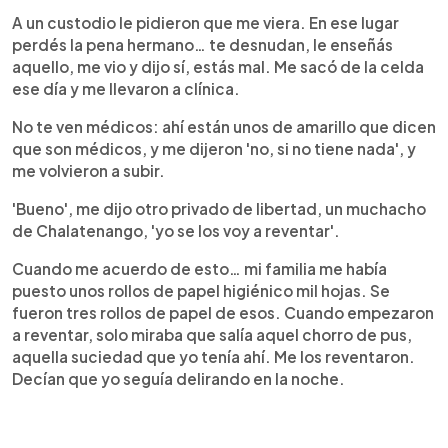
A un custodio le pidieron que me viera. En ese lugar
perdés la pena hermano… te desnudan, le enseñás
aquello, me vio y dijo sí, estás mal. Me sacó de la celda
ese día y me llevaron a clínica.
No te ven médicos: ahí están unos de amarillo que dicen
que son médicos, y me dijeron 'no, si no tiene nada', y
me volvieron a subir.
'Bueno', me dijo otro privado de libertad, un muchacho
de Chalatenango, 'yo se los voy a reventar'.
Cuando me acuerdo de esto… mi familia me había
puesto unos rollos de papel higiénico mil hojas. Se
fueron tres rollos de papel de esos. Cuando empezaron
a reventar, solo miraba que salía aquel chorro de pus,
aquella suciedad que yo tenía ahí. Me los reventaron.
Decían que yo seguía delirando en la noche.