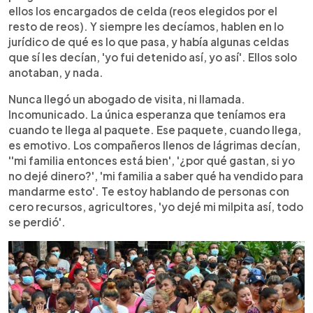
ellos los encargados de celda (reos elegidos por el
resto de reos). Y siempre les decíamos, hablen en lo
jurídico de qué es lo que pasa, y había algunas celdas
que sí les decían, 'yo fui detenido así, yo así'. Ellos solo
anotaban, y nada.
Nunca llegó un abogado de visita, ni llamada.
Incomunicado. La única esperanza que teníamos era
cuando te llega al paquete. Ese paquete, cuando llega,
es emotivo. Los compañeros llenos de lágrimas decían,
''mi familia entonces está bien', '¿por qué gastan, si yo
no dejé dinero?', 'mi familia a saber qué ha vendido para
mandarme esto'. Te estoy hablando de personas con
cero recursos, agricultores, 'yo dejé mi milpita así, todo
se perdió'.