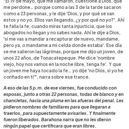
"El 19 de mayo, que me llamaron, cuestioné a Dios, que
me perdone… porque como a las 3 de la tarde sacaron
como a 23 personas, y le dije 'Dios, y por qué se van
estos y no yo. Ellos van llegando, ¿y por qué no yo?'. Ahí
te falla la fe, cuando miras tanta injusticia, que los
abogados no llegan y no sabes nada. Ahí le dije a Dios,
'si me vas a mandar a recapturar de nuevo, mandame,
pero ya, o mandame a mi celda donde estaba'. Ese día
se me salieron las lágrimas, porque me dijo un joven, de
unos 22 años, de Tonacatepeque. Me dice 'nombre
viejo, hoy nos vamos en la noche libre, tenga fe'. Y que
un joven me haya tocado la fe… yo dije 'no Dios, si yo he
confiado en ti'", narra sobre ese trance.
A eso de las 5 p.m. de ese viernes, fue conducido con
esposas, junto a otras 22 personas, todas de blanco y en
chancletas, hacia una pluma en las afueras del penal. Les
pidieron nombres de familiares para que llegaran a
traerlos, para supuestamente avisarles. Y finalmente
fueron liberados. Barahona narra que no les dieron
ningún papel que certificara que eran libres.