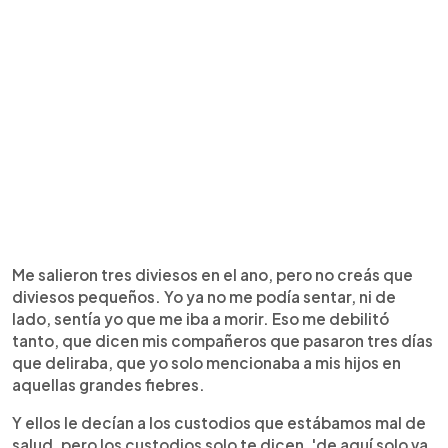
Me salieron tres diviesos en el ano, pero no creás que
diviesos pequeños. Yo ya no me podía sentar, ni de
lado, sentía yo que me iba a morir. Eso me debilitó
tanto, que dicen mis compañeros que pasaron tres días
que deliraba, que yo solo mencionaba a mis hijos en
aquellas grandes fiebres.
Y ellos le decían a los custodios que estábamos mal de
salud, pero los custodios solo te dicen, 'de aquí solo va