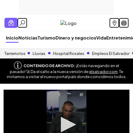
Inicio
Noticias
Turismo
Dinero y negocios
Vida
Entretenim
Terremotos
Lluvias
Hospital Rosales
Empleos El Salvador
CONTENIDO DE ARCHIVO:
¡Estás navegando en el
pasado! 🚀 Da el salto a la nueva versión de
elsalvador.com
. Te
invitamos a visitar el nuevo portal país donde coincidimos todos.