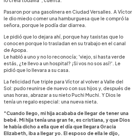
lo creía todavía", cuenta.
Pasaron por una gasolinera en Ciudad Versalles. A Víctor
le dio miedo comer una hamburguesa que le compró la
señora, porque le podía dar diarrea.
Le pidió que lo dejara ahí, porque hay taxistas que lo
conocen porque lo trasladan en su trabajo en el canal
de Apopa.
Le habló a uno y no lo reconocía; 'viejo, si hasta verde
estás, ¿te llevo a un hospital? ¡Si vos no sos así!'. Le
pidió que lo llevara a su casa.
La felicidad fue triple para Víctor al volver a Valle del
Sol: pudo reunirse de nuevo con sus hijos y, después de
unas horas, abrazar a su nieto Puchi Muchi. Y Dios le
tenía un regalo especial: una nueva nieta.
"Cuando llego, mi hija acababa de llegar de tener una
bebé. Mi hija tenía una gran fe, es cristiana, y que Dios
le había dicho a ella que el día que llegara Gracia
Elizabeth, iba a llegar yo. El esposo de ella le dijo,