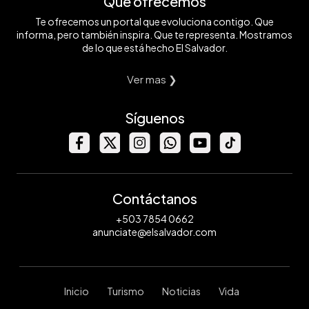
Qué ofrecemos
Te ofrecemos un portal que evoluciona contigo. Que
informa, pero también inspira. Que te representa. Mostramos
de lo que está hecho El Salvador.
Ver mas ❯
Síguenos
Contáctanos
+503 7854 0662
anunciate@elsalvador.com
Inicio
Turismo
Noticias
Vida