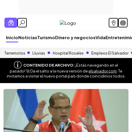
Inicio
Noticias
Turismo
Dinero y negocios
Vida
Entretenim
Terremotos
Lluvias
Hospital Rosales
Empleos El Salvador
CONTENIDO DE ARCHIVO:
¡Estás navegando en el
pasado! 🚀 Da el salto a la nueva versión de
elsalvador.com
. Te
invitamos a visitar el nuevo portal país donde coincidimos todos.