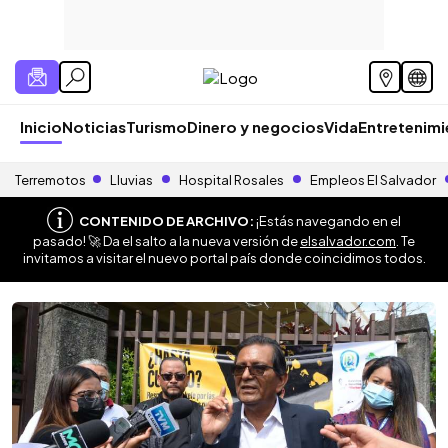
Inicio
Noticias
Turismo
Dinero y negocios
Vida
Entretenim
Terremotos
Lluvias
Hospital Rosales
Empleos El Salvador
CONTENIDO DE ARCHIVO:
¡Estás navegando en el
pasado! 🚀 Da el salto a la nueva versión de
elsalvador.com
. Te
invitamos a visitar el nuevo portal país donde coincidimos todos.