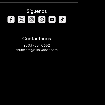
Síguenos
Contáctanos
+503 7854 0662
anunciate@elsalvador.com