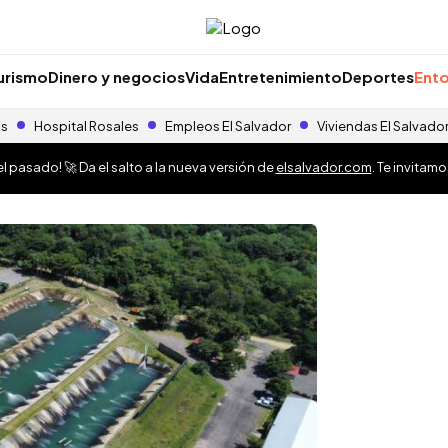
urismo
Dinero y negocios
Vida
Entretenimiento
Deportes
Ento
as
Hospital Rosales
Empleos El Salvador
Viviendas El Salvado
 pasado! 🚀 Da el salto a la nueva versión de
elsalvador.com
. Te invitam