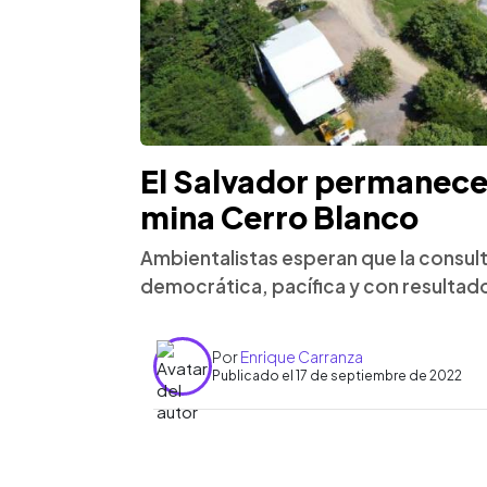
El Salvador permanece 
mina Cerro Blanco
Ambientalistas esperan que la consult
democrática, pacífica y con resultad
Por
Enrique Carranza
Publicado el 17 de septiembre de 2022
0:00