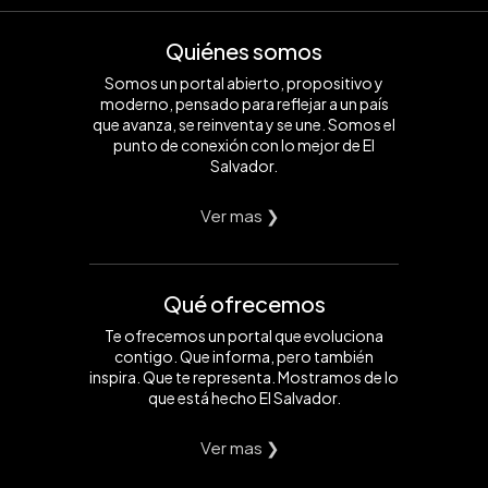
Quiénes somos
Somos un portal abierto, propositivo y
moderno, pensado para reflejar a un país
que avanza, se reinventa y se une. Somos el
punto de conexión con lo mejor de El
Salvador.
Ver mas ❯
Qué ofrecemos
Te ofrecemos un portal que evoluciona
contigo. Que informa, pero también
inspira. Que te representa. Mostramos de lo
que está hecho El Salvador.
Ver mas ❯