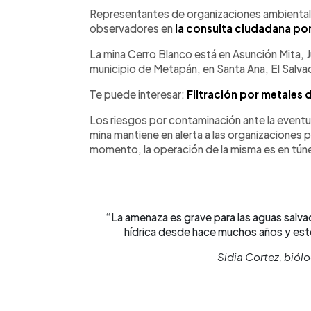
Facebook
Twitter
►
Escuchar artículo
Representantes de organizaciones ambientali
observadores en
la consulta ciudadana por
La mina Cerro Blanco está en Asunción Mita, J
municipio de Metapán, en Santa Ana, El Salva
Te puede interesar:
Filtración por metales 
Los riesgos por contaminación ante la eventu
mina mantiene en alerta a las organizaciones 
momento, la operación de la misma es en túne
“La amenaza es grave para las aguas salvad
hídrica desde hace muchos años y este
Sidia Cortez, biól