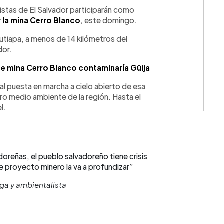
WhatsApp
Copiar link
stas de El Salvador participarán como
 la mina Cerro Blanco
, este domingo.
utiapa, a menos de 14 kilómetros del
dor.
de mina Cerro Blanco contaminaría Güija
al puesta en marcha a cielo abierto de esa
pro medio ambiente de la región. Hasta el
l.
oreñas, el pueblo salvadoreño tiene crisis
 proyecto minero la va a profundizar”
oga y ambientalista