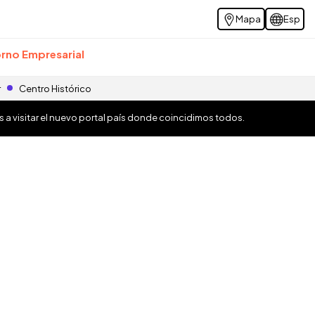
Mapa
Esp
rno Empresarial
r
Centro Histórico
os a visitar el nuevo portal país donde coincidimos todos.