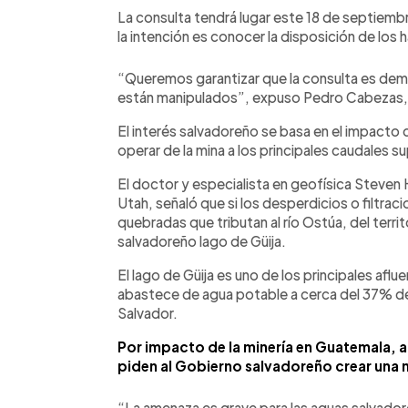
La consulta tendrá lugar este 18 de septiembr
la intención es conocer la disposición de los
“Queremos garantizar que la consulta es demo
están manipulados”, expuso Pedro Cabezas, de
El interés salvadoreño se basa en el impacto
operar de la mina a los principales caudales su
El doctor y especialista en geofísica Steven
Utah, señaló que si los desperdicios o filtrac
quebradas que tributan al río Ostúa, del terr
salvadoreño lago de Güija.
El lago de Güija es uno de los principales aflu
abastece de agua potable a cerca del 37% de
Salvador.
Por impacto de la minería en Guatemala, 
piden al Gobierno salvadoreño crear una m
“La amenaza es grave para las aguas salvadore