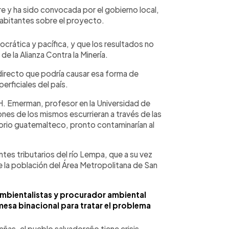
e y ha sido convocada por el gobierno local,
 habitantes sobre el proyecto.
crática y pacífica, y que los resultados no
 la Alianza Contra la Minería.
 directo que podría causar esa forma de
perficiales del país.
 H. Emerman, profesor en la Universidad de
iones de los mismos escurrieran a través de las
itorio guatemalteco, pronto contaminarían al
entes tributarios del río Lempa, que a su vez
 la población del Área Metropolitana de San
ambientalistas y procurador ambiental
esa binacional para tratar el problema
ñas, el pueblo salvadoreño tiene crisis