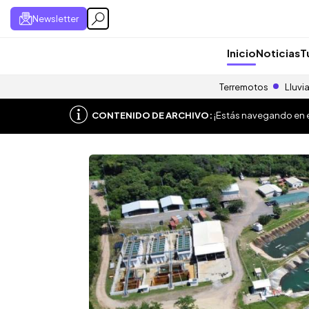
Newsletter
Inicio
Noticias
T
Terremotos
Lluvi
CONTENIDO DE ARCHIVO:
¡Estás navegando en el