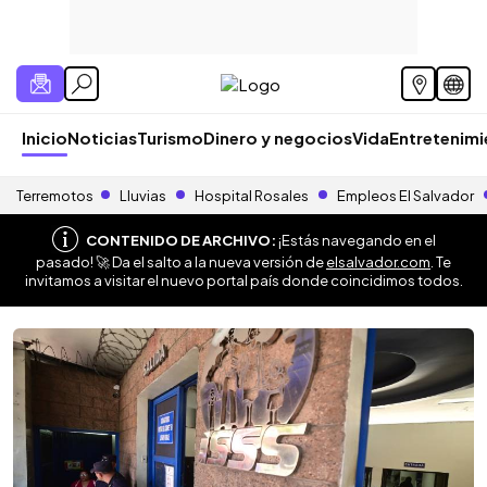
Inicio
Noticias
Turismo
Dinero y negocios
Vida
Entretenim
Terremotos
Lluvias
Hospital Rosales
Empleos El Salvador
CONTENIDO DE ARCHIVO:
¡Estás navegando en el
pasado! 🚀 Da el salto a la nueva versión de
elsalvador.com
. Te
invitamos a visitar el nuevo portal país donde coincidimos todos.