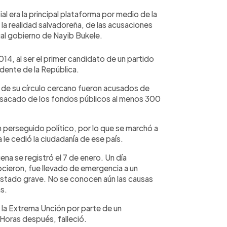
l era la principal plataforma por medio de la
la realidad salvadoreña, de las acusaciones
tual gobierno de Nayib Bukele.
4, al ser el primer candidato de un partido
idente de la República.
os de su círculo cercano fueron acusados de
a sacado de los fondos públicos al menos 300
n perseguido político, por lo que se marchó a
le cedió la ciudadanía de ese país.
na se registró el 7 de enero. Un día
cieron, fue llevado de emergencia a un
stado grave. No se conocen aún las causas
s.
 la Extrema Unción por parte de un
 Horas después, falleció.