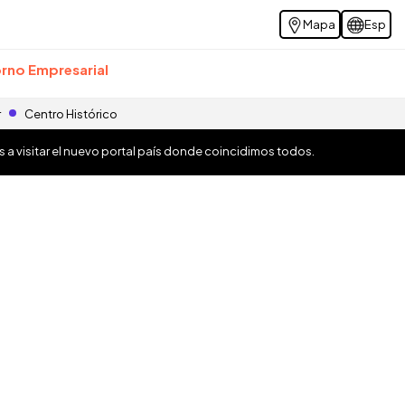
Mapa
Esp
rno Empresarial
r
Centro Histórico
os a visitar el nuevo portal país donde coincidimos todos.