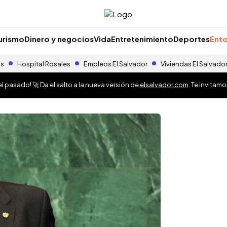
urismo
Dinero y negocios
Vida
Entretenimiento
Deportes
Ento
as
Hospital Rosales
Empleos El Salvador
Viviendas El Salvado
 pasado! 🚀 Da el salto a la nueva versión de
elsalvador.com
. Te invitam