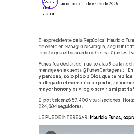
Publicado el 22 de enero de 2025
0:00
Facebook
Twitter
►
Escuchar artículo
El expresidente de la República, Mauricio Fun
de enero en Managua Nicaragua, según inform
cuenta que él tenía en la red social X (antes T
Funes fue declarado muerto a las 9 de la noc
mensaje en la cuenta @FunesCartagena :
"En
y persona, solo pido a Dios que se realice
ha llegado el momento de partir, se que ser
mayor honor y privilegio servir a mi patria
El post alcanzó 59,400 visualizaciones. Horas
224,884 seguidores.
LE PUEDE INTERESAR:
Mauricio Funes, expr