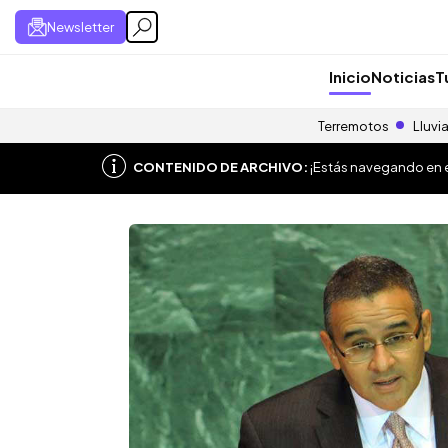
Newsletter
Inicio
Noticias
T
Terremotos
Lluvi
CONTENIDO DE ARCHIVO:
¡Estás navegando en el