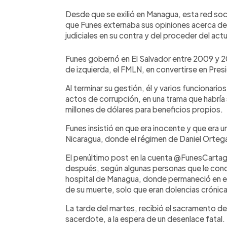
Desde que se exilió en Managua, esta red socia
que Funes externaba sus opiniones acerca de 
judiciales en su contra y del proceder del ac
Funes gobernó en El Salvador entre 2009 y 201
de izquierda, el FMLN, en convertirse en Pres
Al terminar su gestión, él y varios funcionari
actos de corrupción, en una trama que habrí
millones de dólares para beneficios propios.
Funes insistió en que era inocente y que era u
Nicaragua, donde el régimen de Daniel Ortega 
El penúltimo post en la cuenta @FunesCartage
después, según algunas personas que le cono
hospital de Managua, donde permaneció en e
de su muerte, solo que eran dolencias crónica
La tarde del martes, recibió el sacramento de
sacerdote, a la espera de un desenlace fatal.