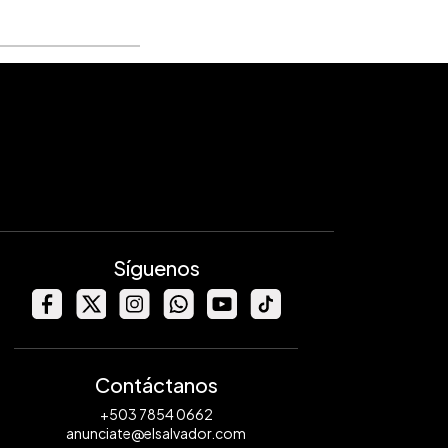
Síguenos
Contáctanos
+503 7854 0662
anunciate@elsalvador.com