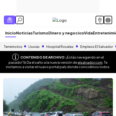
Inicio
Noticias
Turismo
Dinero y negocios
Vida
Entretenim
Terremotos
Lluvias
Hospital Rosales
Empleos El Salvador
CONTENIDO DE ARCHIVO:
¡Estás navegando en el
pasado! 🚀 Da el salto a la nueva versión de
elsalvador.com
. Te
invitamos a visitar el nuevo portal país donde coincidimos todos.