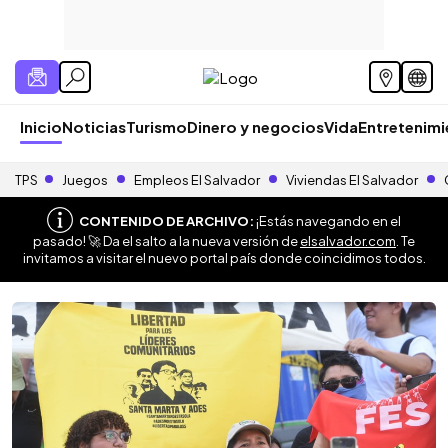
Inicio
Noticias
Turismo
Dinero y negocios
Vida
Entretenim
TPS
Juegos
Empleos El Salvador
Viviendas El Salvador
CONTENIDO DE ARCHIVO:
¡Estás navegando en el
pasado! 🚀 Da el salto a la nueva versión de
elsalvador.com
. Te
invitamos a visitar el nuevo portal país donde coincidimos todos.