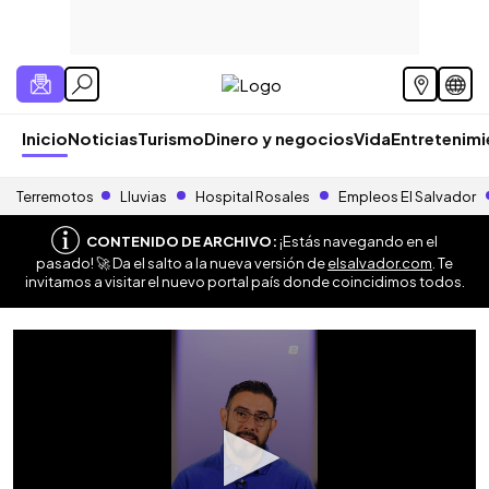
Inicio
Noticias
Turismo
Dinero y negocios
Vida
Entretenim
Terremotos
Lluvias
Hospital Rosales
Empleos El Salvador
CONTENIDO DE ARCHIVO:
¡Estás navegando en el
pasado! 🚀 Da el salto a la nueva versión de
elsalvador.com
. Te
invitamos a visitar el nuevo portal país donde coincidimos todos.