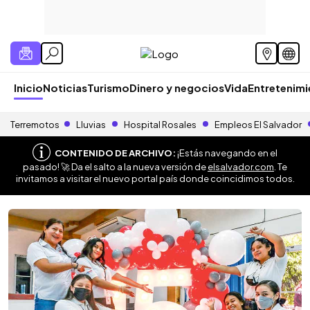
Inicio
Noticias
Turismo
Dinero y negocios
Vida
Entretenim
Terremotos
Lluvias
Hospital Rosales
Empleos El Salvador
CONTENIDO DE ARCHIVO:
¡Estás navegando en el
pasado! 🚀 Da el salto a la nueva versión de
elsalvador.com
. Te
invitamos a visitar el nuevo portal país donde coincidimos todos.