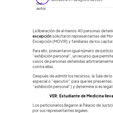
0:00
Facebook
Twitter
►
Escuchar artículo
La liberación de al menos 40 personas deteni
excepción
solicitaron representantes del Mo
Excepción (MOVIR) y familiares de los captur
Para ello, presentaron igual número de petic
“exhibición personal”, un recurso que permite
casos de personas detenidas arbitrariamente y
contra ellas.
Después de admitir los recursos, la Sala de l
especial o “ejecutor” para que les presentes a 
“exhibición personal”) y determine si es legal
VER: Estudiante de Medicina lleva
Los peticionarios llegaron al Palacio de Just
por sus representantes legales.