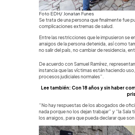
Foto EDH/ Jonatan Funes
Se trata de una persona que finalmente fue pu
complicaciones extremas de salud.
Entre las restricciones que le impusieron se 
arraigos de la persona detenida, así como ta
no salir del país, no cambiar de residencia, en
De acuerdo con Samuel Ramírez, representante
instancia que las víctimas están haciendo uso
procesos judiciales normales”.
Lee también: Con 18 años y sin haber com
pri
“No hay respuestas de los abogados de ofic
nada porque no los dejan trabajar” y “la Sala
los arraigos, para que pueda declarar que son