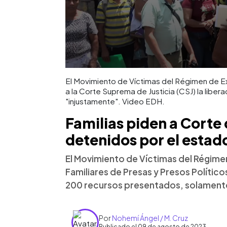
El Movimiento de Víctimas del Régimen de Ex
a la Corte Suprema de Justicia (CSJ) la libe
"injustamente". Video EDH.
Familias piden a Corte 
detenidos por el estad
El Movimiento de Víctimas del Régime
Familiares de Presas y Presos Políti
200 recursos presentados, solamente 
Por
Nohemí Ángel / M. Cruz
Publicado el 09 de agosto de 2023