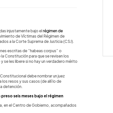
WhatsApp
Copiar link
das injustamente bajo el
régimen de
vimiento de Víctimas del Régimen de
ados a la Corte Suprema de Justicia (CSJ).
iones escritas de “habeas corpus” o
 la Constitución para que se revisen los
 se les libere si no hay un verdadero mérito
o Constitucional debe nombrar un juez
los resos y sus casos (de allí lo de
 la detención.
 preso seis meses bajo el régimen
icia, en el Centro de Gobierno, acompañados