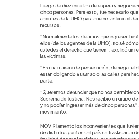
Luego de diez minutos de espera y negociacion
cinco personas. Para esto, fue necesario que 
agentes de la UMO para que no violaran el de
recursos.
“Normalmente los dejamos que ingresen hasta 
ellos (de los agentes de la UMO), no sé cómo
ustedes el derecho que tienen”, explicó un re
las víctimas.
“Es una manera de persecución, de negar el d
están obligando a usar solo las calles para h
parte.
“Queremos denunciar que no nos permitieron en
Suprema de Justicia. Nos recibió un grupo de
y no podían ingresar más de cinco personas”, 
movimiento.
MOVIR lamentó los inconvenientes que tuvier
de distintos puntos del país se trasladaron d
finalidad de ser atendidas y escuchadas por l