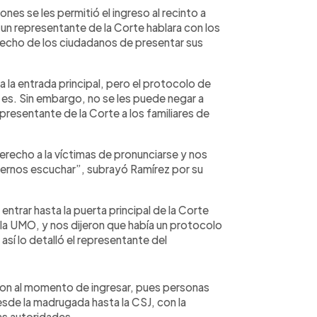
es se les permitió el ingreso al recinto a
un representante de la Corte hablara con los
recho de los ciudadanos de presentar sus
la entrada principal, pero el protocolo de
 es. Sin embargo, no se les puede negar a
presentante de la Corte a los familiares de
erecho a la víctimas de pronunciarse y nos
acernos escuchar”, subrayó Ramírez por su
trar hasta la puerta principal de la Corte
 la UMO, y nos dijeron que había un protocolo
así lo detalló el representante del
on al momento de ingresar, pues personas
esde la madrugada hasta la CSJ, con la
as autoridades.