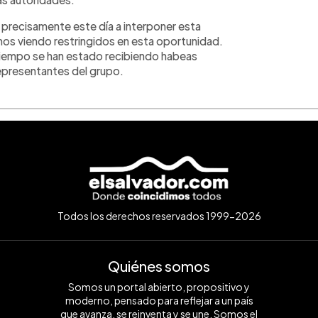
precisamente este día a interponer esta
s viendo restringidos en esta oportunidad.
empo se han estado recibiendo habeas
epresentantes del grupo.
Todos los derechos reservados 1999-2026
Quiénes somos
Somos un portal abierto, propositivo y
moderno, pensado para reflejar a un país
que avanza, se reinventa y se une. Somos el