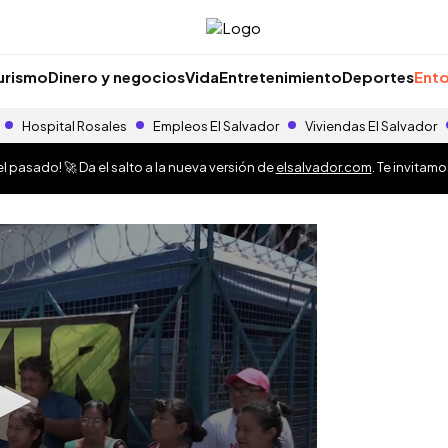
urismo
Dinero y negocios
Vida
Entretenimiento
Deportes
Ento
Hospital Rosales
Empleos El Salvador
Viviendas El Salvador
 pasado! 🚀 Da el salto a la nueva versión de
elsalvador.com
. Te invitam