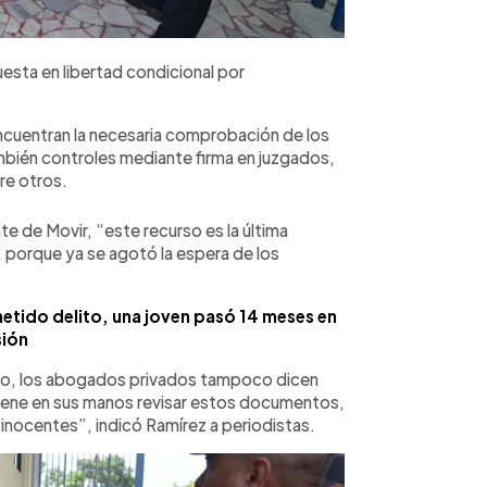
esta en libertad condicional por
encuentran la necesaria comprobación de los
mbién controles mediante firma en juzgados,
tre otros.
 de Movir, “este recurso es la última
, porque ya se agotó la espera de los
etido delito, una joven pasó 14 meses en
sión
io, los abogados privados tampoco dicen
 tiene en sus manos revisar estos documentos,
 inocentes”, indicó Ramírez a periodistas.