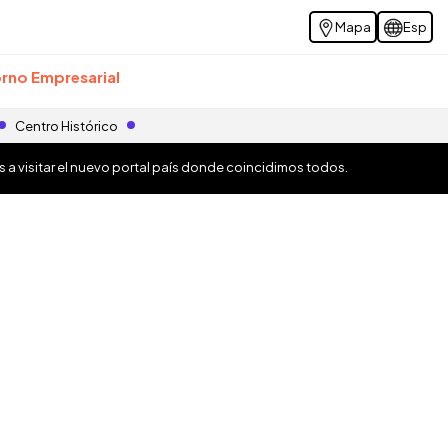
Mapa
Esp
rno Empresarial
Centro Histórico
os a visitar el nuevo portal país donde coincidimos todos.