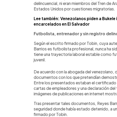
delincuencial, ni eran miembros del Tren de A
Estados Unidos por cuestiones migratorias.
Lee también: Venezolanos piden a Bukele 
encarcelados en El Salvador
Futbolista, entrenador y sin registro deli
Según el escrito firmado por Tobin, cuya aut
Barrios es futbolista profesional, nunca ha si
tiene una trayectoria laboral estable como fut
juvenil.
De acuerdo con la abogada del venezolano, d
documentos con los que pretendían demostra
Entre los presentados estaban el certificad
cartas de empleadores y una declaración del t
imágenes de publicaciones en internet mostra
Tras presentar tales documentos, Reyes Barr
seguridad donde había estado detenido, a un
firmado por Tobin.