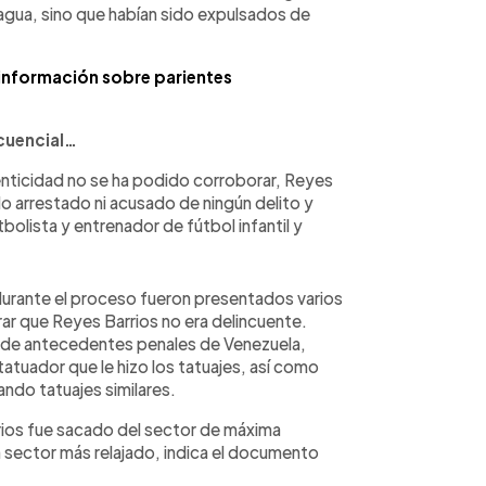
ragua, sino que habían sido expulsados de
información sobre parientes
ncuencial…
enticidad no se ha podido corroborar, Reyes
do arrestado ni acusado de ningún delito y
bolista y entrenador de fútbol infantil y
urante el proceso fueron presentados varios
r que Reyes Barrios no era delincuente.
o de antecedentes penales de Venezuela,
atuador que le hizo los tatuajes, así como
ndo tatuajes similares.
ios fue sacado del sector de máxima
 sector más relajado, indica el documento