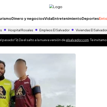
urismo
Dinero y negocios
Vida
Entretenimiento
Deportes
Ento
as
Hospital Rosales
Empleos El Salvador
Viviendas El Salvado
 pasado! 🚀 Da el salto a la nueva versión de
elsalvador.com
. Te invitam