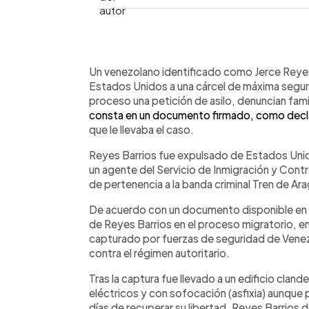
0:00
Facebook
Twitter
►
Escuchar artículo
Un venezolano identificado como Jerce Reyes
Estados Unidos a una cárcel de máxima seguri
proceso una petición de asilo, denuncian fami
consta en un documento firmado, como declar
que le llevaba el caso.
Reyes Barrios fue expulsado de Estados Unido
un agente del Servicio de Inmigración y Cont
de pertenencia a la banda criminal Tren de Ar
De acuerdo con un documento disponible en 
de Reyes Barrios en el proceso migratorio, e
capturado por fuerzas de seguridad de Venez
contra el régimen autoritario.
Tras la captura fue llevado a un edificio cla
eléctricos y con sofocación (asfixia) aunque
días de recuperar su libertad, Reyes Barrios d