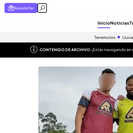
Newsletter
Inicio
Noticias
T
Terremotos
Lluvi
CONTENIDO DE ARCHIVO:
¡Estás navegando en el