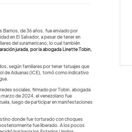
WhatsApp
Copiar link
 Barrios, de 36 años, fue enviado por
dad en El Salvador, a pesar de tener en
liares del suramericano, lo cual también
ación jurada, por la abogada Linette Tobin,
s, según familiares por tener tatuajes que
rol de Aduanas (ICE), tomó como indicativo
agua.
redes sociales, firmado por Tobin, abogada
n marzo de 2024, el venezolano fue
uela, luego de participar en manifestaciones
ndestino donde fue torturado con choques
 posteriormente fue liberado. A los pocos
ecidió huir hacia los Estados Unidos,