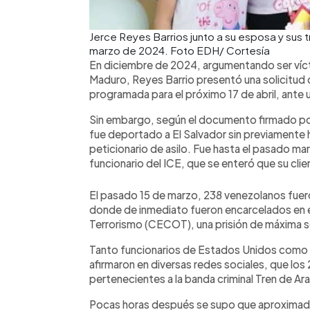
Jerce Reyes Barrios junto a su esposa y sus t
marzo de 2024. Foto EDH/ Cortesía
En diciembre de 2024, argumentando ser vícti
Maduro, Reyes Barrio presentó una solicitud de
programada para el próximo 17 de abril, ante 
Sin embargo, según el documento firmado po
fue deportado a El Salvador sin previamente ha
peticionario de asilo. Fue hasta el pasado ma
funcionario del ICE, que se enteró que su cli
El pasado 15 de marzo, 238 venezolanos fuer
donde de inmediato fueron encarcelados en e
Terrorismo (CECOT), una prisión de máxima 
Tanto funcionarios de Estados Unidos como e
afirmaron en diversas redes sociales, que los
pertenecientes a la banda criminal Tren de Ar
Pocas horas después se supo que aproximad