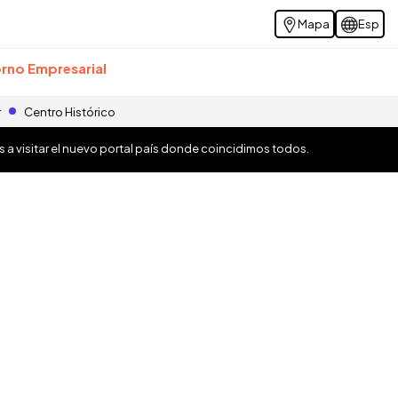
Mapa
Esp
rno Empresarial
r
Centro Histórico
os a visitar el nuevo portal país donde coincidimos todos.