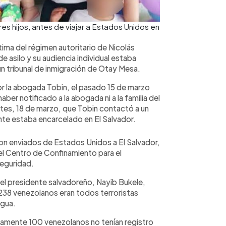
res hijos, antes de viajar a Estados Unidos en
ma del régimen autoritario de Nicolás
 asilo y su audiencia individual estaba
un tribunal de inmigración de Otay Mesa.
r la abogada Tobin, el pasado 15 de marzo
ber notificado a la abogada ni a la familia del
rtes, 18 de marzo, que Tobin contactó a un
ente estaba encarcelado en El Salvador.
on enviados de Estados Unidos a El Salvador,
l Centro de Confinamiento para el
seguridad.
l presidente salvadoreño, Nayib Bukele,
 238 venezolanos eran todos terroristas
agua.
amente 100 venezolanos no tenían registro