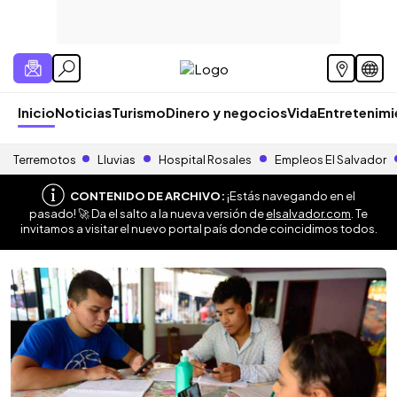
Inicio
Noticias
Turismo
Dinero y negocios
Vida
Entretenim
Terremotos
Lluvias
Hospital Rosales
Empleos El Salvador
CONTENIDO DE ARCHIVO:
¡Estás navegando en el
pasado! 🚀 Da el salto a la nueva versión de
elsalvador.com
. Te
invitamos a visitar el nuevo portal país donde coincidimos todos.