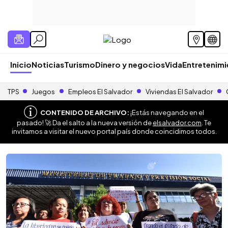
Inicio
Noticias
Turismo
Dinero y negocios
Vida
Entretenim
TPS
Juegos
Empleos El Salvador
Viviendas El Salvador
CONTENIDO DE ARCHIVO:
¡Estás navegando en el
pasado! 🚀 Da el salto a la nueva versión de
elsalvador.com
. Te
invitamos a visitar el nuevo portal país donde coincidimos todos.