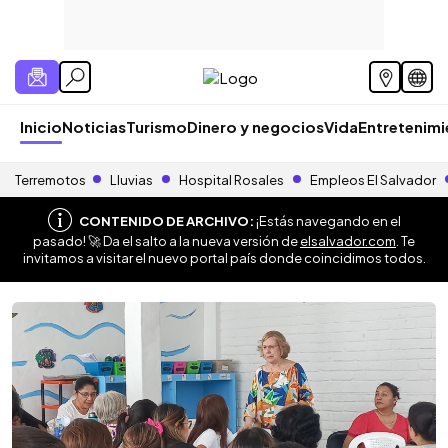
Inicio
Noticias
Turismo
Dinero y negocios
Vida
Entretenim
Terremotos
Lluvias
Hospital Rosales
Empleos El Salvador
CONTENIDO DE ARCHIVO:
¡Estás navegando en el
pasado! 🚀 Da el salto a la nueva versión de
elsalvador.com
. Te
invitamos a visitar el nuevo portal país donde coincidimos todos.