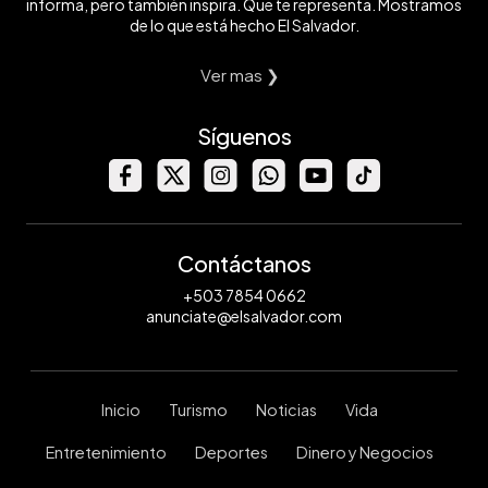
informa, pero también inspira. Que te representa. Mostramos
de lo que está hecho El Salvador.
Ver mas ❯
Síguenos
Contáctanos
+503 7854 0662
anunciate@elsalvador.com
Inicio
Turismo
Noticias
Vida
Entretenimiento
Deportes
Dinero y Negocios