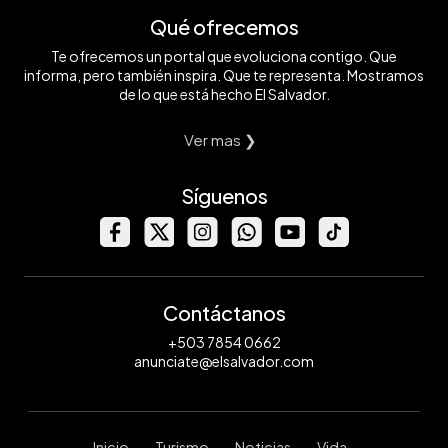
Qué ofrecemos
Te ofrecemos un portal que evoluciona contigo. Que
informa, pero también inspira. Que te representa. Mostramos
de lo que está hecho El Salvador.
Ver mas ❯
Síguenos
Contáctanos
+503 7854 0662
anunciate@elsalvador.com
Inicio
Turismo
Noticias
Vida