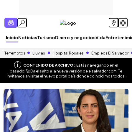
Inicio
Noticias
Turismo
Dinero y negocios
Vida
Entretenim
Terremotos
Lluvias
Hospital Rosales
Empleos El Salvador
CONTENIDO DE ARCHIVO:
¡Estás navegando en el
pasado! 🚀 Da el salto a la nueva versión de
elsalvador.com
. Te
invitamos a visitar el nuevo portal país donde coincidimos todos.