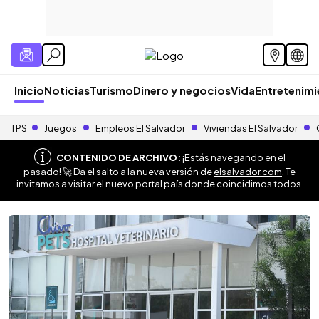
Inicio
Noticias
Turismo
Dinero y negocios
Vida
Entretenim
TPS
Juegos
Empleos El Salvador
Viviendas El Salvador
CONTENIDO DE ARCHIVO:
¡Estás navegando en el
pasado! 🚀 Da el salto a la nueva versión de
elsalvador.com
. Te
invitamos a visitar el nuevo portal país donde coincidimos todos.